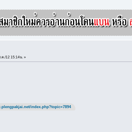
.ค./12 15:14น. »
.plengpakjai.net/index.php?topic=7894