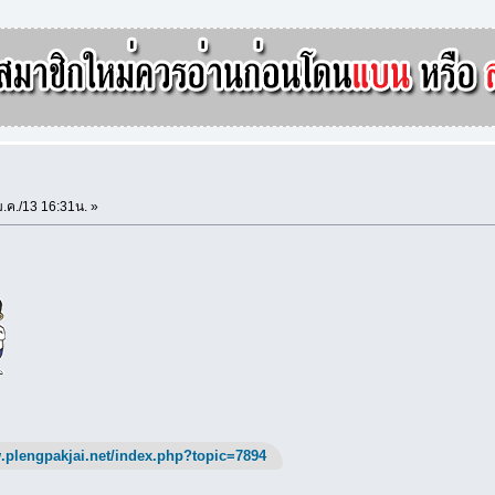
.ค./13 16:31น. »
.plengpakjai.net/index.php?topic=7894