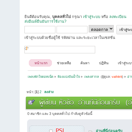
ยินดีต้อนรับคุณ,
บุคคลทั่วไป
กรุณา
เข้าสู่ระบบ
หรือ
ลงทะเบียน
ส่งอีเมล์ยืนยันการใช้งาน?
เข้าสู่ระบบด้วยชื่อผู้ใช้ รหัสผ่าน และระยะเวลาในเซสชั่น
หน้าแรก
ช่วยเหลือ
ค้นหา
ปฏิทิน
เข้าสู่ระ
เพลงพักใจดอทเน็ต
»
ห้องแบ่งปันน้ำใจ
»
เพลงสากล 
(ผู้ดูแล:
vathitrit
) »
อ่า
หน้า: [
1
]
2
ลงล่าง
ผู้เขียน
หัวข้อ: อ่านที่นี่ก่อนครับ (อ
0 สมาชิก และ 3 บุคคลทั่วไป กำลังดูหัวข้อนี้
PSI
อ่านที่นี่ก่อนครับ