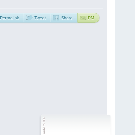
Permalink
Tweet
Share
PM