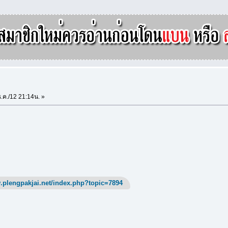
.ค./12 21:14น. »
.plengpakjai.net/index.php?topic=7894