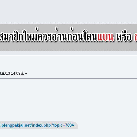
ิ.ย./13 14:09น. »
.plengpakjai.net/index.php?topic=7894