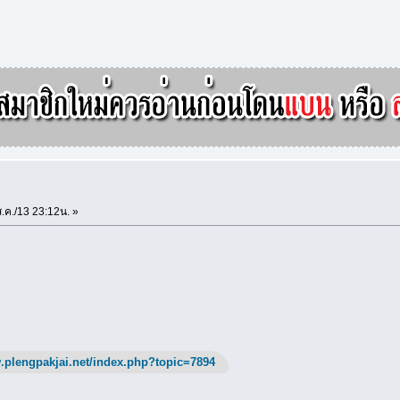
.ค./13 23:12น. »
.plengpakjai.net/index.php?topic=7894