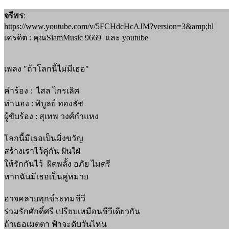
จรีพร
:
https://www.youtube.com/v/5FCHdcHcAJM?version=3&amp;hl
เครดิต : คุณSiamMusic 9669 และ youtube
เพลง "ถ้าโลกนี้ไม่มีเธอ"
คำร้อง : ไสล ไกรเลิศ
ทำนอง : พิบูลย์ ทองธัช
ผู้ขับร้อง : สุเทพ วงศ์กำแหง
โลกนี้มีเธอเป็นมิ่งขวัญ
สร้างเราไว้คู่กัน ฝันใฝ่
ให้รักกันไว้ ผิดพลั้ง อภัย ไมตรี
หากฉันมีเธอเป็นคู่หมาย
อาจคลายทุกข์ระทมชีวี
ร่วมรักศักดิ์ศรี เปรียบเหมือนชีวีเดียวกัน
ถ้าเธอเมตตา ฟ้าจะดับวันไหน