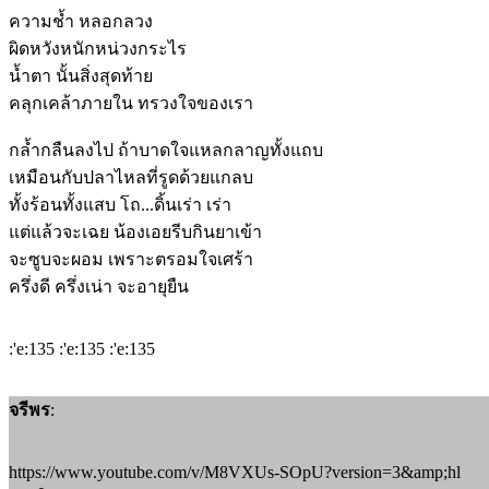
ความช้ำ หลอกลวง
ผิดหวังหนักหน่วงกระไร
น้ำตา นั้นสิ่งสุดท้าย
คลุกเคล้าภายใน ทรวงใจของเรา
กล้ำกลืนลงไป ถ้าบาดใจแหลกลาญทั้งแถบ
เหมือนกับปลาไหลที่รูดด้วยแกลบ
ทั้งร้อนทั้งแสบ โถ...ดิ้นเร่า เร่า
แต่แล้วจะเฉย น้องเอยรีบกินยาเข้า
จะซูบจะผอม เพราะตรอมใจเศร้า
ครึ่งดี ครึ่งเน่า จะอายุยืน
:'e:135 :'e:135 :'e:135
จรีพร
:
https://www.youtube.com/v/M8VXUs-SOpU?version=3&amp;hl