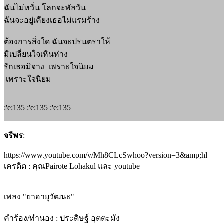
ฉันไม่หวั่น โลกจะพัลวัน
ฉันจะอยู่เคียงเธอไม่แรมร้าง
ต้องการสิ่งใด ฉันจะปรนตราให้
มิเปลี่ยนใจเหินห่าง
รักเธอมิจาง เพราะใจนิยม
เพราะใจนิยม
:'e:135 :'e:135 :'e:135
จรีพร
:
https://www.youtube.com/v/Mh8CLcSwhoo?version=3&amp;hl
เครดิต : คุณPairote Lohakul และ youtube
เพลง "ยาอายุวัฒนะ"
คำร้อง/ทำนอง : ประดิษฐ์ อุตตะมัง