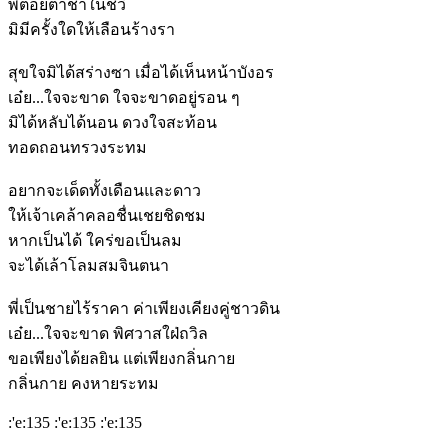
พี่ต้อยต่ำช้ำในชีวี
มิมีครั้งใดให้เลือนร้างรา
สุขใจมิได้สร่างซา เมื่อได้เห็นหน้าบังอร
เอ๋ย...ใจจะขาด ใจจะขาดอยู่รอน ๆ
มิได้หลับได้นอน ดวงใจสะท้อน
ทอดถอนทรวงระทม
อยากจะเด็ดทั้งเดือนและดาว
ให้เจ้าเคล้าคลอชื่นเชยชิดชม
หากเป็นได้ ใคร่ขอเป็นลม
จะได้เล้าโลมสมจินตนา
พี่เป็นชายไร้ราคา ค่าเพียงเคียงคู่ชาวดิน
เอ๋ย...ใจจะขาด พิศวาสใฝ่ถวิล
ขอเพียงได้ยลยิน แต่เพียงกลิ่นกาย
กลิ่นกาย คงหายระทม
:'e:135 :'e:135 :'e:135