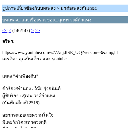
รูปภาพเกี่ยวข้องกับบทเพลง > มาต่อเพลงกันเถอะ
บทเพลง...และเรื่องราวของ...สุเทพ วงศ์กำแหง
<<
<
(146/147)
>
>>
จรีพร
:
https://www.youtube.com/v//7AujdISE_UQ?version=3&amp;hl
เครดิต : คุณบินเดี่ยว และ youtube
เพลง "ค่าเพียงดิน"
คำร้อง/ทำนอง : วินัย รุ่งอนันต์
ผู้ขับร้อง : สุเทพ วงศ์กำแหง
(บันทึกเสียงปี 2518)
อยากจะเอ่ยเผยความในใจ
มิเคยรักใครเท่าดวงฤดี