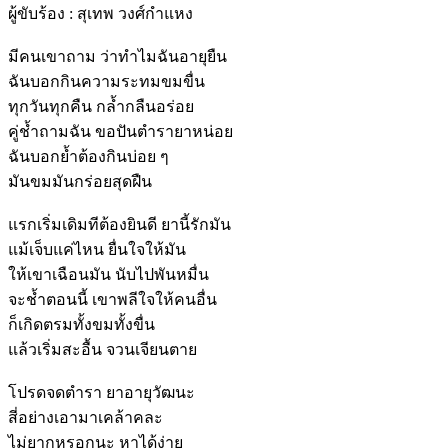
ผู้ขับร้อง : สุเทพ วงศ์กำแหง
มีคนเขาถาม ว่าทำไมฉันอายุยืน
ฉันบอกกินความระทมขมขื่น
ทุกวันทุกคืน กล้ำกลืนอร่อย
คู่ช้ำถามฉัน ขอปันตำรายาหน่อย
ฉันบอกย้ำต้องกินบ่อย ๆ
มันขมมันกร่อยสุดฝืน
แรกเริ่มเดิมทีต้องยินดี ยานี้รักมัน
แม้เจ็บแค่ไหน ยื่นใจให้มัน
ให้เขาเฉือนมัน นับไปพันหมื่น
จะช้ำตอนนี้ เขาพลีใจให้คนอื่น
ก็เกิดตรมทั้งขมทั้งขื่น
แล้วเริ่มสะอื้น จวนเจียนตาย
โปรดจดตำรา ยาอายุวัฒนะ
สี่อย่างเอามาเคล้าคละ
ไม่ยากหรอกนะ หาได้ง่าย