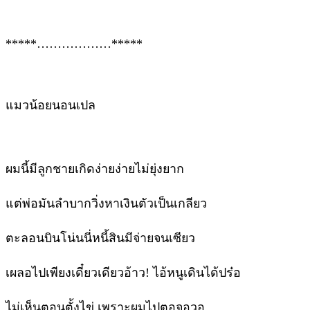
*****………………*****
แมวน้อยนอนเปล
ผมนี้มีลูกชายเกิดง่ายง่ายไม่ยุ่งยาก
แต่พ่อมันลำบากวิ่งหาเงินตัวเป็นเกลียว
ตะลอนบินโน่นนี่หนี้สินมีจ่ายจนเซียว
เผลอไปเพียงเดี๋ยวเดียวอ้าว! ไอ้หนูเดินได้ปร๋อ
ไม่เห็นตอนตั้งไข่ เพราะผมไปตอจอวอ