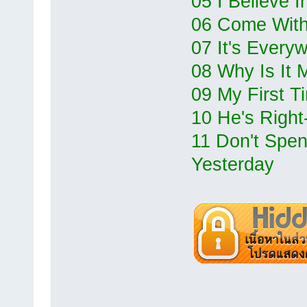
05 I Believe I
06 Come Wit
07 It's Every
08 Why Is It 
09 My First T
10 He's Righ
11 Don't Spe
Yesterday