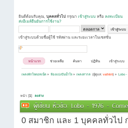
ยินดีต้อนรับคุณ,
บุคคลทั่วไป
กรุณา
เข้าสู่ระบบ
หรือ
ลงทะเบียน
ส่งอีเมล์ยืนยันการใช้งาน?
เข้าสู่ระบบด้วยชื่อผู้ใช้ รหัสผ่าน และระยะเวลาในเซสชั่น
หน้าแรก
ช่วยเหลือ
ค้นหา
ปฏิทิน
เข้าสู่ระบบ
เพลงพักใจดอทเน็ต
»
ห้องแบ่งปันน้ำใจ
»
เพลงสากล 
(ผู้ดูแล:
vathitrit
) »
Lobo -
หน้า: [
1
]
ลงล่าง
ผู้เขียน
หัวข้อ: Lobo - 1976 - Come
0 สมาชิก และ 1 บุคคลทั่วไป กำ