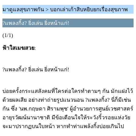
มาดูแลสุขภาพกัน > บอกเล่าเก้าสิบหยิบยกเรื่องสุขภาพ
?แพลงกิ้ง? ยิ่งเล่น ยิ่งหน้าแก่!
(1/1)
ฟ้าใสเมฆสวย
:
?แพลงกิ้ง? ยิ่งเล่น ยิ่งหน้าแก่!
บ่อยครั้งกระแสสังคมที่ใครต่อใครทำตามๆ กัน มักแฝงไว้
ด้วยผลเสีย อย่างท่าถ่ายรูปแนวนอน ?แพลงกิ้ง? นี่ก็มีเช่น
กัน ซึ่ง 'นพ.กฤษดา ศิรามพุช' ผู้อำนวยการศูนย์เวชศาสตร์
อายุรวัฒน์นานาชาติ มีข้อเตือนใจให้ระวังริ้วรอยแห่งวัย
จะมาปรากฏบนใบหน้า หากทำท่าแพล้งกิ้งบ่อยเกินไป