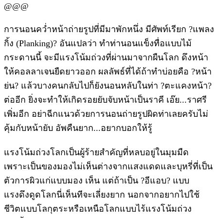
@@@
การนอนคว่ำหน้าถ่ายรูปที่มีมาพักหนึ่ง มีศัพท์เรียก ?แพลง
กิ้ง (Planking)? อันแปลว่า ทำท่านอนแข็งทื่อแบบไม้
กระดานนี้ จะมีแรงโน้มถ่วงที่ผ่านมาจากผืนโลก ดึงหน้า
ให้คอลลาเจนยืดยาวออก ผลลัพธ์ที่ได้ถ้าทำบ่อยคือ ?หน้า
ย่น? แล้วบางคนกลับไปก็ยังนอนหลับในท่า ?ตะแคงหน้า?
ต่ออีก ยิ่งจะทำให้เกิดรอยยับจับหน้าเป็นราคี เอ๊ย...ราศรี
เพิ่มอีก อย่าฉีกแนวด้วยการนอนถ่ายรูปผิดท่าเลยครับไม่
คุ้มกับหน้ายับ อัพคืนยาก...อยากบอกให้รู้
แรงโน้มถ่วงโลกเป็นผู้ร้ายสำคัญที่หลบอยู่ในมุมมืด
เพราะเป็นของมองไม่เห็นต่างจากแสงแดดและบุหรี่ที่เป็น
ตัวการผิวแก่แบบมอง เห็น แต่ถ้าเป็น ?อีแอบ? แบบ
แรงดึงดูดโลกนี่เห็นทีจะเลี่ยงยาก นอกจากอยากไปใช้
ชีวิตแบบโลกุตระหรือเหนือโลกแบบไร้แรงโน้มถ่วง