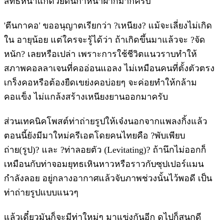
สิทธิ์หน้าแก่ด้วยตีนกาหน้าผากมากครับ
'ตีนกาคอ' ขออนุญาตเรียกว่า ?เหนียง? แม้จะเลี่ยงไม่เกิด
ใน อายุน้อย แต่ใครจะรู้ได้ว่า ถ้าเกิดขึ้นมาแล้วจะ ?จัด
หนัก? เลยหรือเปล่า เพราะการใช้ชีวิตแนวราบทำให้
สภาพคอลลาเจนที่คออ่อนแอลง ไม่เหมือนคนที่ตั้งตัวตรง
เกร็งคอหรือต้องยืดเขย่งคอบ่อยๆ จะค่อยทำให้กล้าม
คอแข็ง ไม่แกล้งสร้างเหนียงยานออกมาครับ
ส่วนเทคนิคโพสต์ท่าถ่ายรูปให้เจ๋งนอกจากแพลงกิ้งแล้ว
ตอนนี้ยังมีมาใหม่ครีเอตโดยคนไทยคือ ?พับเพียบ
ถ่าย(รูป)? และ ?ท่าลอยตัว (Levitating)? ถ้านึกไม่ออกก็
เหมือนกับท่าจอมยุทธเหินหาวหรือราวกับซุปเปอร์แมน
กำลังลอย อยู่กลางอากาศแล้วจับภาพช่วงนั้นไว้พอดี เป็น
ท่าถ่ายรูปแบบแนวๆ
แล้วเดี๋ยวมันก็จะมีท่าใหม่ๆ มาแข่งกันอีก ดูไปก็สนุกดี