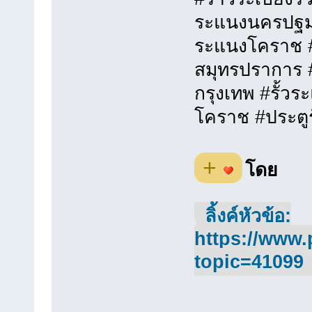
ระแนงนครปฐม 
ระแนงโคราช #ร
สมุทรปราการ #
กรุงเทพ #รั้ว
โคราช #ประตูร
+
โดย
ลิ้งค์หัวข้อ:
https://www.
topic=41099