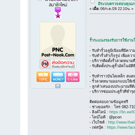
สมาชิกใหม่
มีระบบตรวจสอบคุณภ
«
เมื่อ:
06/ก.ค./26 22:10น. »
รั้วระแนงรองรับการใช้งา
.
- รับทำรั้วอลูมิเนียมที่มี
- รับทำรั้วสำเร็จรูป เพื่อ
- บริการติดตั้งรั้วลวดหนามที่
- รับติดตั้งประตูรั้วอัตโน
.
1
0
- รับทำราวบันไดเหล็ก สแ
- รั้วลวดหนามออกแบบให้เข้า
- ลูกค้าเสนองบประมาณที่ต
- บริการซ่อมประตูรั้วที่ชำ
.
ติดต่อสอบถามข้อมูลฟรี
- ช่างยอดรัก : โทร 082-71
- ลิงค์ไลน์ :
https://lin.ee
- ไลน์ไอดี : @pcon
- เว็บไซต์ :
http://www.tha
- เฟสบุ๊ค :
https://www.fa
.