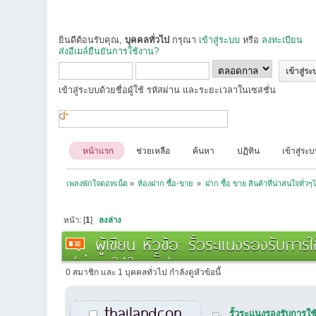
ยินดีต้อนรับคุณ,
บุคคลทั่วไป
กรุณา
เข้าสู่ระบบ
หรือ
ลงทะเบียน
ส่งอีเมล์ยืนยันการใช้งาน?
เข้าสู่ระบบด้วยชื่อผู้ใช้ รหัสผ่าน และระยะเวลาในเซสชั่น
หน้าแรก
ช่วยเหลือ
ค้นหา
ปฏิทิน
เข้าสู่ระ
เพลงพักใจดอทเน็ต
»
ห้องฝาก ซื้อ-ขาย 
»
ฝาก ซื้อ ขาย สินค้าที่น่าสนใจทั่วๆ
หน้า: [
1
]
ลงล่าง
ผู้เขียน
หัวข้อ: รั้วระแนงรองรับกา
(อ่าน 343 ครั้ง)
0 สมาชิก และ 1 บุคคลทั่วไป กำลังดูหัวข้อนี้
thailandcon
รั้วระแนงรองรับการใ