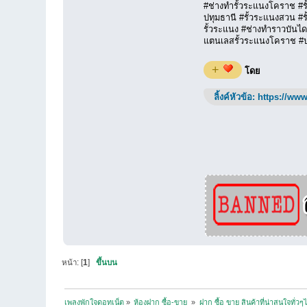
#ช่างทำรั้วระแนงโคราช #รั
ปทุมธานี #รั้วระแนงสวน #
รั้วระแนง #ช่างทำราวบันไ
แตนเลสรั้วระแนงโคราช #ปร
+
โดย
ลิ้งค์หัวข้อ:
https://www
หน้า: [
1
]
ขึ้นบน
เพลงพักใจดอทเน็ต
»
ห้องฝาก ซื้อ-ขาย 
»
ฝาก ซื้อ ขาย สินค้าที่น่าสนใจทั่วๆ