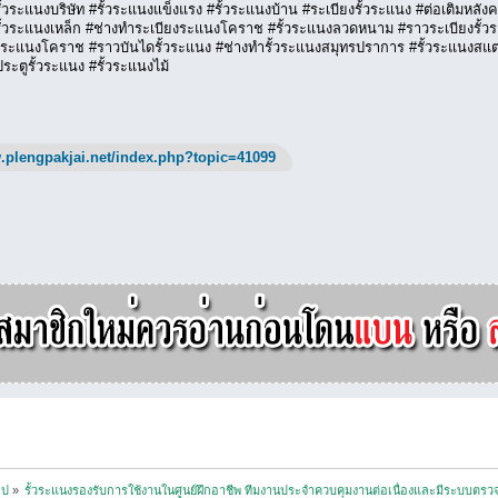
้วระแนงบริษัท #รั้วระแนงแข็งแรง #รั้วระแนงบ้าน #ระเบียงรั้วระแนง #ต่อเติมหลั
รั้วระแนงเหล็ก #ช่างทำระเบียงระแนงโคราช #รั้วระแนงลวดหนาม #ราวระเบียงรั้ว
ดระแนงโคราช #ราวบันไดรั้วระแนง #ช่างทำรั้วระแนงสมุทรปราการ #รั้วระแนงสแต
ะตูรั้วระแนง #รั้วระแนงไม้
.plengpakjai.net/index.php?topic=41099
ไป
»
รั้วระแนงรองรับการใช้งานในศูนย์ฝึกอาชีพ ทีมงานประจำควบคุมงานต่อเนื่องและมีระบบต