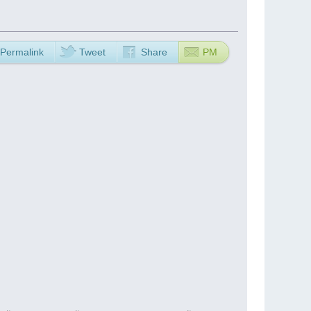
Permalink
Tweet
Share
PM