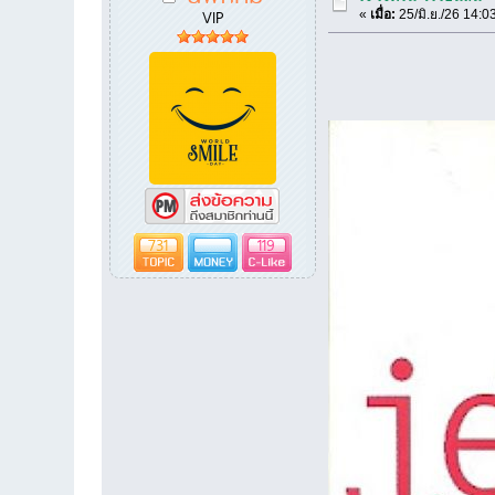
VIP
«
เมื่อ:
25/มิ.ย./26 14:0
731
119