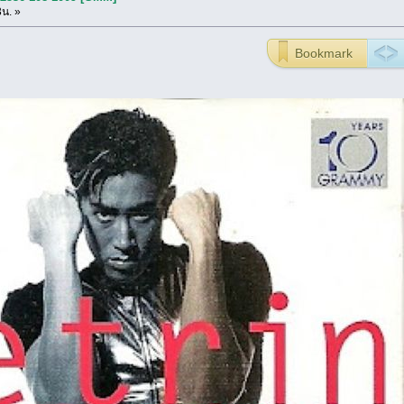
3น. »
Bookmark