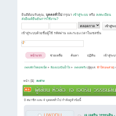
ยินดีต้อนรับคุณ,
บุคคลทั่วไป
กรุณา
เข้าสู่ระบบ
หรือ
ลงทะเบียน
ส่งอีเมล์ยืนยันการใช้งาน?
เข้าสู่ระบบด้วยชื่อผู้ใช้ รหัสผ่าน และระยะเวลาในเซสชั่น
หน้าแรก
ช่วยเหลือ
ค้นหา
ปฏิทิน
เข้าสู่ระ
เพลงพักใจดอทเน็ต
»
ห้องแบ่งปันน้ำใจ
»
เพลงสตริง
(ผู้ดูแล:
ฟ้าใสเมฆสวย
) 
หน้า: [
1
]
ลงล่าง
ผู้เขียน
หัวข้อ: เจ เจตริน วรรธนสิ
0 สมาชิก และ 4 บุคคลทั่วไป กำลังดูหัวข้อนี้
นพกทม
เจ เจตริน วรรธนสิน 