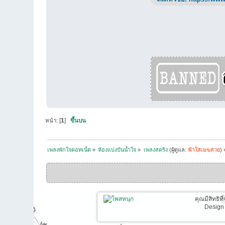
หน้า: [
1
]
ขึ้นบน
เพลงพักใจดอทเน็ต
»
ห้องแบ่งปันน้ำใจ
»
เพลงสตริง
(ผู้ดูแล:
ฟ้าใสเมฆสวย
) 
คุณมีสิทธิท
Design