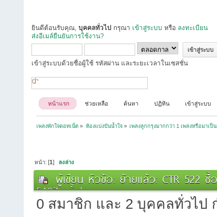
ยินดีต้อนรับคุณ,
บุคคลทั่วไป
กรุณา
เข้าสู่ระบบ
หรือ
ลงทะเบียน
ส่งอีเมล์ยืนยันการใช้งาน?
เข้าสู่ระบบด้วยชื่อผู้ใช้ รหัสผ่าน และระยะเวลาในเซสชั่น
หน้าแรก
ช่วยเหลือ
ค้นหา
ปฏิทิน
เข้าสู่ระบบ
เพลงพักใจดอทเน็ต
»
ห้องแบ่งปันน้ำใจ
»
เพลงลูกกรุงมากกว่า 1 เพลงหรือมาเป็น
หน้า: [
1
]
ลงล่าง
ผู้เขียน
หัวข้อ: ย้ายแล้ว: CTR 522 ซื
5407 ครั้ง)
0 สมาชิก และ 2 บุคคลทั่วไป กำ