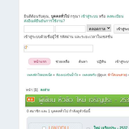
ยินดีต้อนรับคุณ,
บุคคลทั่วไป
กรุณา
เข้าสู่ระบบ
หรือ
ลงทะเบียน
ส่งอีเมล์ยืนยันการใช้งาน?
เข้าสู่ระบบด้วยชื่อผู้ใช้ รหัสผ่าน และระยะเวลาในเซสชั่น
หน้าแรก
ช่วยเหลือ
ค้นหา
ปฏิทิน
เข้าสู่ระ
เพลงพักใจดอทเน็ต
»
ห้องแบ่งปันน้ำใจ
»
เพลงสตริง
(ผู้ดูแล:
ฟ้าใสเมฆสวย
) 
หน้า: [
1
]
ลงล่าง
ผู้เขียน
หัวข้อ: ใหม่ เจริญปุระ - 25
0 สมาชิก และ 1 บุคคลทั่วไป กำลังดูหัวข้อนี้
นพกทม
ใหม่ เจริญปุระ - 2537 