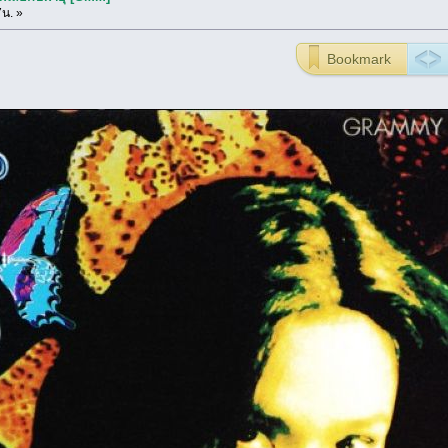
7น. »
Bookmark