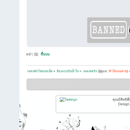
หน้า: [
1
]
ขึ้นบน
เพลงพักใจดอทเน็ต
»
ห้องแบ่งปันน้ำใจ
»
เพลงสตริง
(ผู้ดูแล:
ฟ้าใสเมฆสวย
) 
คุณมีสิทธิท
Design