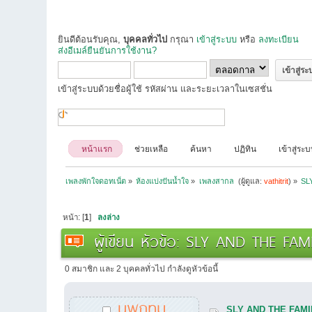
ยินดีต้อนรับคุณ,
บุคคลทั่วไป
กรุณา
เข้าสู่ระบบ
หรือ
ลงทะเบียน
ส่งอีเมล์ยืนยันการใช้งาน?
เข้าสู่ระบบด้วยชื่อผู้ใช้ รหัสผ่าน และระยะเวลาในเซสชั่น
หน้าแรก
ช่วยเหลือ
ค้นหา
ปฏิทิน
เข้าสู่ระ
เพลงพักใจดอทเน็ต
»
ห้องแบ่งปันน้ำใจ
»
เพลงสากล 
(ผู้ดูแล:
vathitrit
) »
SL
หน้า: [
1
]
ลงล่าง
ผู้เขียน
หัวข้อ: SLY AND THE FAMIL
0 สมาชิก และ 2 บุคคลทั่วไป กำลังดูหัวข้อนี้
นพกทม
SLY AND THE FAMILY