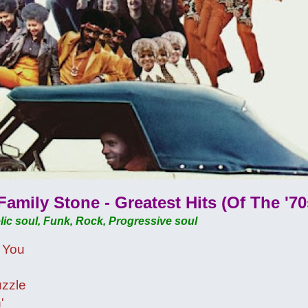
amily Stone - Greatest Hits (Of The '70
ic soul, Funk, Rock, Progressive soul
n You
uzzle
'