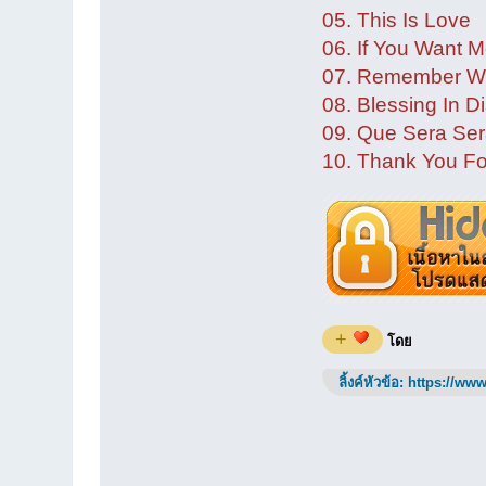
05. This Is Love
06. If You Want 
07. Remember W
08. Blessing In D
09. Que Sera Sera
10. Thank You For
+
โดย
ลิ้งค์หัวข้อ:
https://www