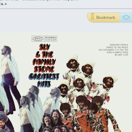
1น. »
Bookmark