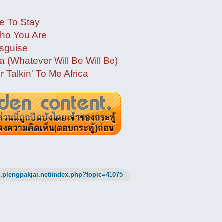
Me To Stay
ho You Are
isguise
 (Whatever Will Be Will Be)
 Talkin' To Me Africa
.plengpakjai.net/index.php?topic=41075