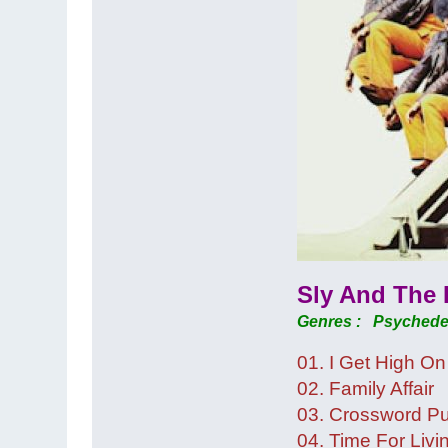
Sly And The F
Genres : Psychedel
01. I Get High O
02. Family Affair
03. Crossword P
04. Time For Livin