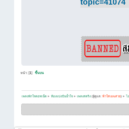
topic=41074
หน้า: [
1
]
ขึ้นบน
เพลงพักใจดอทเน็ต
»
ห้องแบ่งปันน้ำใจ
»
เพลงสตริง
(ผู้ดูแล:
ฟ้าใสเมฆสวย
) »
ไ