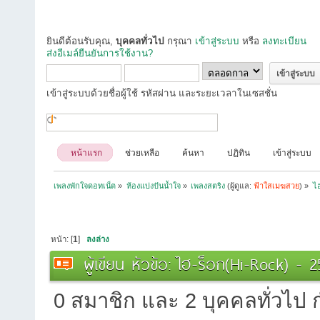
ยินดีต้อนรับคุณ,
บุคคลทั่วไป
กรุณา
เข้าสู่ระบบ
หรือ
ลงทะเบียน
ส่งอีเมล์ยืนยันการใช้งาน?
เข้าสู่ระบบด้วยชื่อผู้ใช้ รหัสผ่าน และระยะเวลาในเซสชั่น
หน้าแรก
ช่วยเหลือ
ค้นหา
ปฏิทิน
เข้าสู่ระบบ
เพลงพักใจดอทเน็ต
»
ห้องแบ่งปันน้ำใจ
»
เพลงสตริง
(ผู้ดูแล:
ฟ้าใสเมฆสวย
) »
ไ
หน้า: [
1
]
ลงล่าง
ผู้เขียน
หัวข้อ: ไฮ-ร็อก(Hi-Rock) - 2
0 สมาชิก และ 2 บุคคลทั่วไป กำ