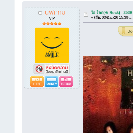
นพกทม
ไฮ-ร็อก(Hi-Rock) - 2539
VIP
«
เมื่อ:
03/มิ.ย./26 15:39น. 
Bo
731
119