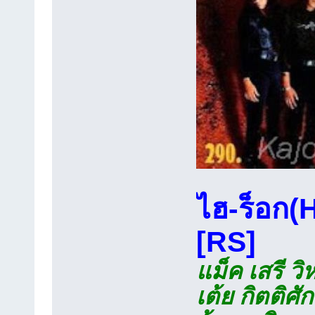
ไฮ-ร็อก(
[RS]
แม็ค เสรี วิ
เต้ย กิตติศั