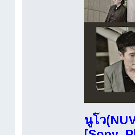
นูโว(NUV
[Sony_P