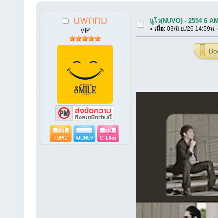
นพกทม
นูโว(NUVO) - 2554 6 A
VIP
«
เมื่อ:
03/มิ.ย./26 14:59น. 
Bo
731
119