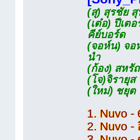
(สุ) สุรชัย
(เต๋อ) ปีเต
คีย์บอร์ด
(จอห์น) จอห
นำ
(ก้อง) สหรั
(โจ)จิรายุส
(ใหม่) ชยุ
1. Nuvo -
2. Nuvo - 
3. Nuvo - 