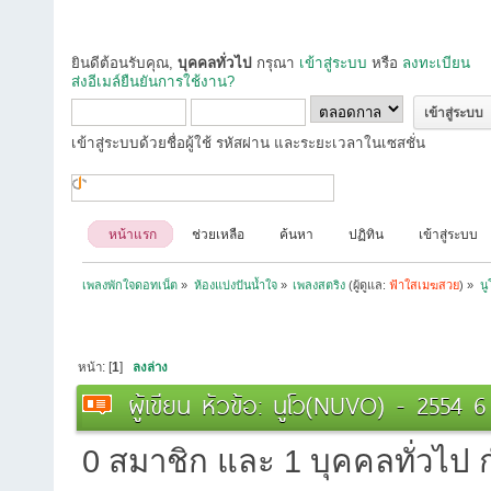
ยินดีต้อนรับคุณ,
บุคคลทั่วไป
กรุณา
เข้าสู่ระบบ
หรือ
ลงทะเบียน
ส่งอีเมล์ยืนยันการใช้งาน?
เข้าสู่ระบบด้วยชื่อผู้ใช้ รหัสผ่าน และระยะเวลาในเซสชั่น
หน้าแรก
ช่วยเหลือ
ค้นหา
ปฏิทิน
เข้าสู่ระบบ
เพลงพักใจดอทเน็ต
»
ห้องแบ่งปันน้ำใจ
»
เพลงสตริง
(ผู้ดูแล:
ฟ้าใสเมฆสวย
) »
น
หน้า: [
1
]
ลงล่าง
ผู้เขียน
หัวข้อ: นูโว(NUVO) - 2554 6
0 สมาชิก และ 1 บุคคลทั่วไป กำ