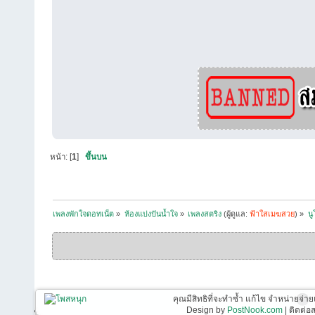
หน้า: [
1
]
ขึ้นบน
เพลงพักใจดอทเน็ต
»
ห้องแบ่งปันน้ำใจ
»
เพลงสตริง
(ผู้ดูแล:
ฟ้าใสเมฆสวย
) »
น
คุณมีสิทธิที่จะทำซ้ำ แก้ไข จำหน่ายจ่าย
Design by
PostNook.com
| ติดต่