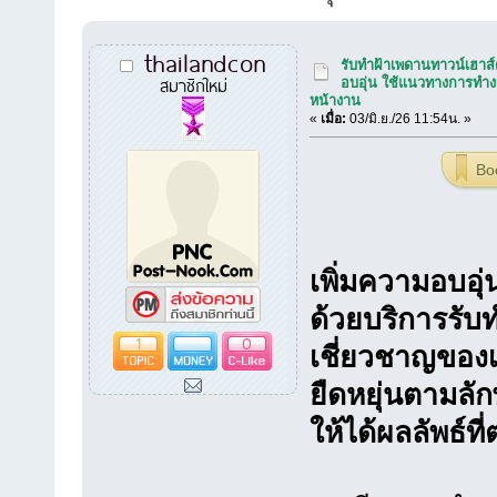
thailandcon
รับทำฝ้าเพดานทาวน์เฮาส์
สมาชิกใหม่
อบอุ่น ใช้แนวทางการทำง
หน้างาน
«
เมื่อ:
03/มิ.ย./26 11:54น. »
Bo
เพิ่มความอบอุ
ด้วยบริการรับ
1
0
เชี่ยวชาญของ
ยืดหยุ่นตามลั
ให้ได้ผลลัพธ์ท