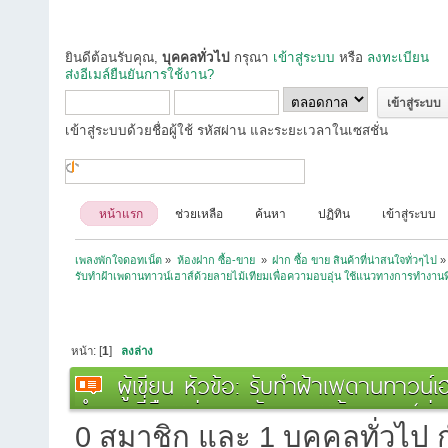
ยินดีต้อนรับคุณ,
บุคคลทั่วไป
กรุณา
เข้าสู่ระบบ
หรือ
ลงทะเบียน
ส่งอีเมล์ยืนยันการใช้งาน?
เข้าสู่ระบบด้วยชื่อผู้ใช้ รหัสผ่าน และระยะเวลาในเซสชั่น
หน้าแรก
ช่วยเหลือ
ค้นหา
ปฏิทิน
เข้าสู่ระบบ
เพลงพักใจดอทเน็ต
»
ห้องฝาก ซื้อ-ขาย 
»
ฝาก ซื้อ ขาย สินค้าที่น่าสนใจทั่วๆไป
»
รับทำฝ้าเพดานทาวน์เฮาส์ด้วยลายไม้เทียมเพื่อความอบอุ่น ใช้แนวทางการทำงานท
หน้า: [
1
]
ลงล่าง
ผู้เขียน
หัวข้อ: รับทำฝ้าเพดานทาวน์เฮ
ทำงานที่ยืดหยุ่นตามลักษณะหน้างาน (อ่าน
0 สมาชิก และ 1 บุคคลทั่วไป กำ