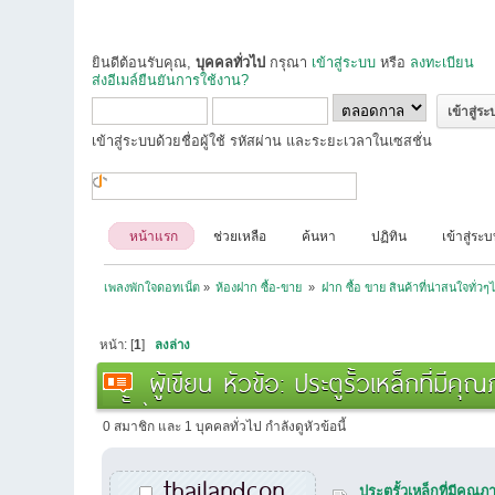
ยินดีต้อนรับคุณ,
บุคคลทั่วไป
กรุณา
เข้าสู่ระบบ
หรือ
ลงทะเบียน
ส่งอีเมล์ยืนยันการใช้งาน?
เข้าสู่ระบบด้วยชื่อผู้ใช้ รหัสผ่าน และระยะเวลาในเซสชั่น
หน้าแรก
ช่วยเหลือ
ค้นหา
ปฏิทิน
เข้าสู่ระ
เพลงพักใจดอทเน็ต
»
ห้องฝาก ซื้อ-ขาย 
»
ฝาก ซื้อ ขาย สินค้าที่น่าสนใจทั่วๆ
หน้า: [
1
]
ลงล่าง
ผู้เขียน
หัวข้อ: ประตูรั้วเหล็กที่ม
ครั้ง)
0 สมาชิก และ 1 บุคคลทั่วไป กำลังดูหัวข้อนี้
thailandcon
ประตูรั้วเหล็กที่มีค