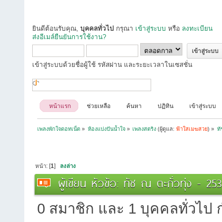
ยินดีต้อนรับคุณ,
บุคคลทั่วไป
กรุณา
เข้าสู่ระบบ
หรือ
ลงทะเบียน
ส่งอีเมล์ยืนยันการใช้งาน?
เข้าสู่ระบบด้วยชื่อผู้ใช้ รหัสผ่าน และระยะเวลาในเซสชั่น
หน้าแรก
ช่วยเหลือ
ค้นหา
ปฏิทิน
เข้าสู่ระบบ
เพลงพักใจดอทเน็ต
»
ห้องแบ่งปันน้ำใจ
»
เพลงสตริง
(ผู้ดูแล:
ฟ้าใสเมฆสวย
) »
ทั
หน้า: [
1
]
ลงล่าง
ผู้เขียน
หัวข้อ: ทัช ณ ตะกั่วทุ่ง - 25
0 สมาชิก และ 1 บุคคลทั่วไป กำ