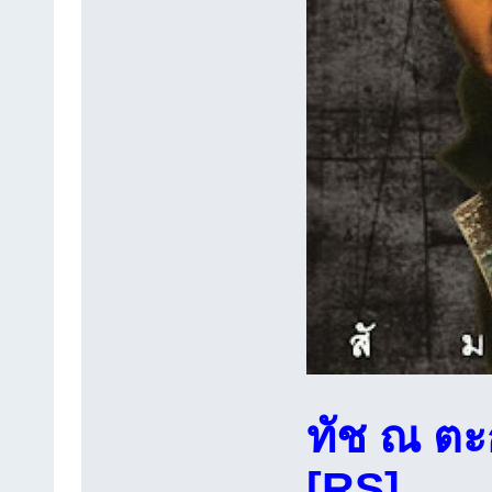
ทัช ณ ตะกั
[RS]