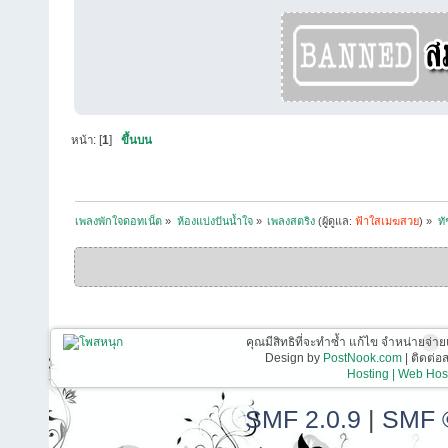
หน้า: [
1
]
ขึ้นบน
เพลงพักใจดอทเน็ต
»
ห้องแบ่งปันน้ำใจ
»
เพลงสตริง
(ผู้ดูแล:
ฟ้าใสเมฆสวย
) »
ทั
คุณมีสิทธิที่จะทำซ้ำ แก้ไข จำหน่ายจ่าย
Design by
PostNook.com
| ติดต่
Hosting | Web Host
SMF 2.0.9
|
SMF 