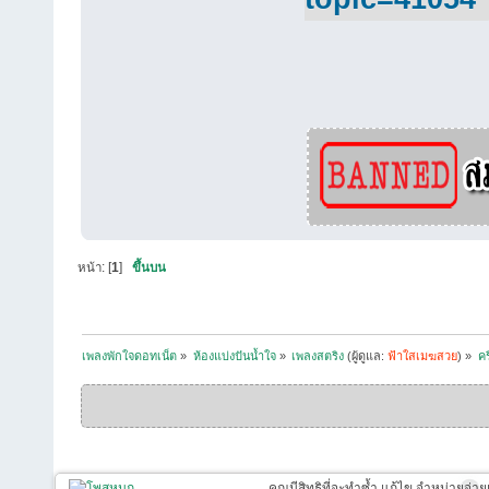
หน้า: [
1
]
ขึ้นบน
เพลงพักใจดอทเน็ต
»
ห้องแบ่งปันน้ำใจ
»
เพลงสตริง
(ผู้ดูแล:
ฟ้าใสเมฆสวย
) »
คร
คุณมีสิทธิที่จะทำซ้ำ แก้ไข จำหน่ายจ่าย