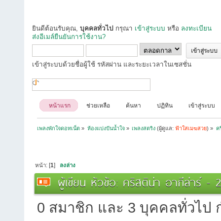
ยินดีต้อนรับคุณ,
บุคคลทั่วไป
กรุณา
เข้าสู่ระบบ
หรือ
ลงทะเบียน
ส่งอีเมล์ยืนยันการใช้งาน?
เข้าสู่ระบบด้วยชื่อผู้ใช้ รหัสผ่าน และระยะเวลาในเซสชั่น
หน้าแรก
ช่วยเหลือ
ค้นหา
ปฏิทิน
เข้าสู่ระบบ
เพลงพักใจดอทเน็ต
»
ห้องแบ่งปันน้ำใจ
»
เพลงสตริง
(ผู้ดูแล:
ฟ้าใสเมฆสวย
) »
คร
หน้า: [
1
]
ลงล่าง
ผู้เขียน
หัวข้อ: คริสติน่า อากีล่าร์ 
0 สมาชิก และ 3 บุคคลทั่วไป กำ