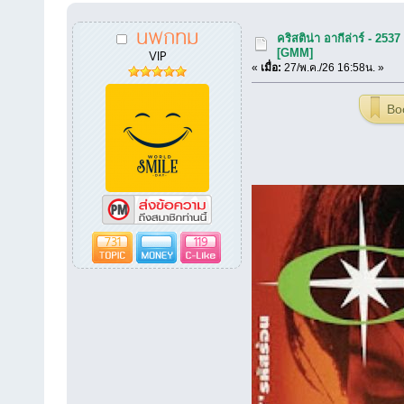
นพกทม
คริสติน่า อากีล่าร์ - 253
VIP
[GMM]
«
เมื่อ:
27/พ.ค./26 16:58น. »
Bo
731
119