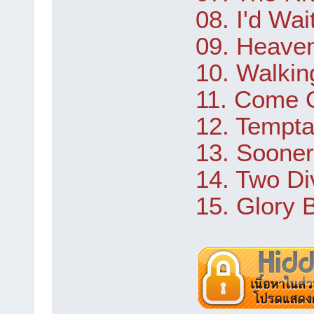
08. I'd Wai
09. Heave
10. Walkin
11. Come O
12. Tempta
13. Sooner
14. Two Di
15. Glory 