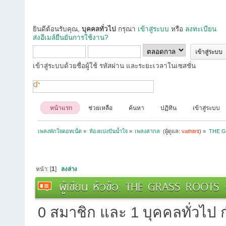
ยินดีต้อนรับคุณ,
บุคคลทั่วไป
กรุณา
เข้าสู่ระบบ
หรือ
ลงทะเบียน
ส่งอีเมล์ยืนยันการใช้งาน?
เข้าสู่ระบบด้วยชื่อผู้ใช้ รหัสผ่าน และระยะเวลาในเซสชั่น
หน้าแรก
ช่วยเหลือ
ค้นหา
ปฏิทิน
เข้าสู่ระบบ
เพลงพักใจดอทเน็ต
»
ห้องแบ่งปันน้ำใจ
»
เพลงสากล 
(ผู้ดูแล:
vathitrit
) »
THE G
หน้า: [
1
]
ลงล่าง
ผู้เขียน
หัวข้อ: THE GRASS ROOTS - 
0 สมาชิก และ 1 บุคคลทั่วไป กำ