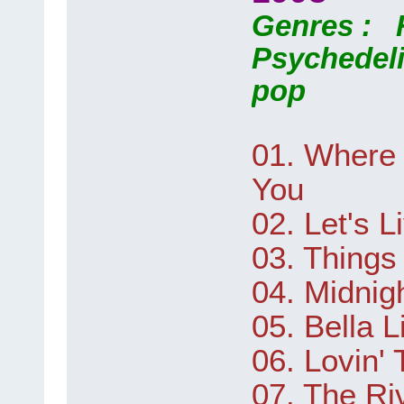
Genres : F
Psychedeli
pop
01. Where
You
02. Let's L
03. Things
04. Midnig
05. Bella L
06. Lovin' 
07. The Ri