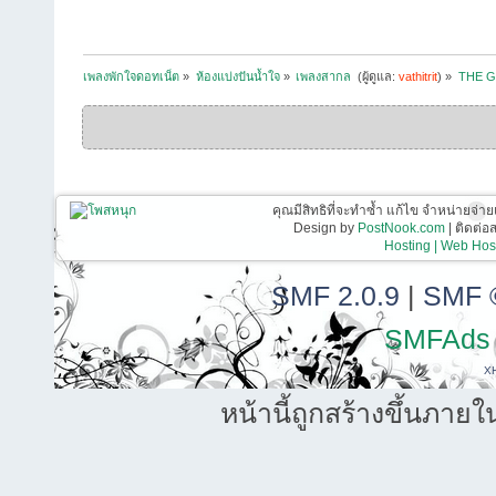
เพลงพักใจดอทเน็ต
»
ห้องแบ่งปันน้ำใจ
»
เพลงสากล 
(ผู้ดูแล:
vathitrit
) »
THE G
คุณมีสิทธิที่จะทำซ้ำ แก้ไข จำหน่ายจ่าย
Design by
PostNook.com
| ติดต่
Hosting | Web Host
SMF 2.0.9
|
SMF 
SMFAds
X
หน้านี้ถูกสร้างขึ้นภายใ