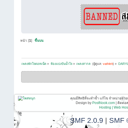
หน้า: [
1
]
ขึ้นบน
เพลงพักใจดอทเน็ต
»
ห้องแบ่งปันน้ำใจ
»
เพลงสากล 
(ผู้ดูแล:
vathitrit
) »
DARYL 
คุณมีสิทธิที่จะทำซ้ำ แก้ไข จำหน่ายจ่าย
Design by
PostNook.com
| ติดต่
Hosting | Web Host
SMF 2.0.9
|
SMF 