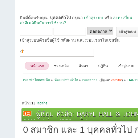
ยินดีต้อนรับคุณ,
บุคคลทั่วไป
กรุณา
เข้าสู่ระบบ
หรือ
ลงทะเบียน
ส่งอีเมล์ยืนยันการใช้งาน?
เข้าสู่ระบบด้วยชื่อผู้ใช้ รหัสผ่าน และระยะเวลาในเซสชั่น
หน้าแรก
ช่วยเหลือ
ค้นหา
ปฏิทิน
เข้าสู่ระบบ
เพลงพักใจดอทเน็ต
»
ห้องแบ่งปันน้ำใจ
»
เพลงสากล 
(ผู้ดูแล:
vathitrit
) »
DARYL 
หน้า: [
1
]
ลงล่าง
ผู้เขียน
หัวข้อ: DARYL HALL & JOHN 
2018 (อ่าน 1350 ครั้ง)
0 สมาชิก และ 1 บุคคลทั่วไป กำ