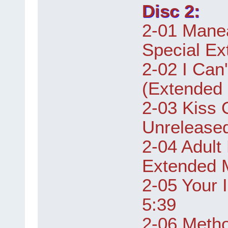
Disc 2:
2-01 Manea
Special Ex
2-02 I Can
(Extended 
2-03 Kiss 
Unreleased
2-04 Adult
Extended M
2-05 Your 
5:39
2-06 Meth