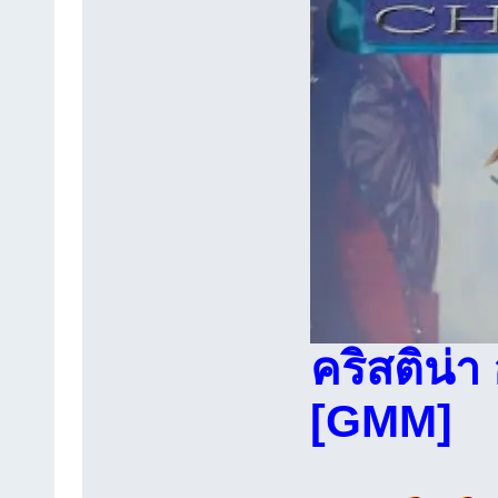
คริสติน่า
[GMM]