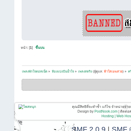
หน้า: [
1
]
ขึ้นบน
เพลงพักใจดอทเน็ต
»
ห้องแบ่งปันน้ำใจ
»
เพลงสตริง
(ผู้ดูแล:
ฟ้าใสเมฆสวย
) »
คร
คุณมีสิทธิที่จะทำซ้ำ แก้ไข จำหน่ายจ่าย
Design by
PostNook.com
| ติดต่
Hosting | Web Host
SMF 2.0.9
|
SMF 