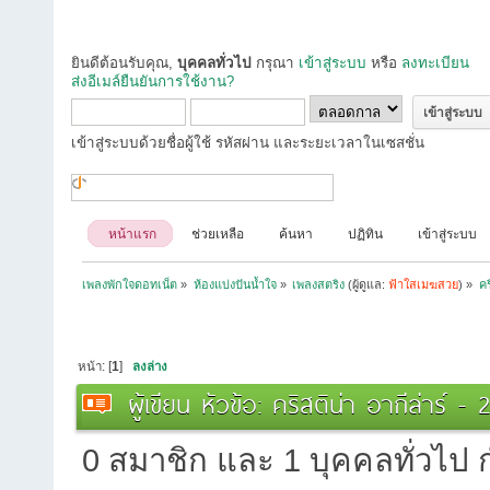
ยินดีต้อนรับคุณ,
บุคคลทั่วไป
กรุณา
เข้าสู่ระบบ
หรือ
ลงทะเบียน
ส่งอีเมล์ยืนยันการใช้งาน?
เข้าสู่ระบบด้วยชื่อผู้ใช้ รหัสผ่าน และระยะเวลาในเซสชั่น
หน้าแรก
ช่วยเหลือ
ค้นหา
ปฏิทิน
เข้าสู่ระบบ
เพลงพักใจดอทเน็ต
»
ห้องแบ่งปันน้ำใจ
»
เพลงสตริง
(ผู้ดูแล:
ฟ้าใสเมฆสวย
) »
คร
หน้า: [
1
]
ลงล่าง
ผู้เขียน
หัวข้อ: คริสติน่า อากีล่าร์ 
0 สมาชิก และ 1 บุคคลทั่วไป กำ