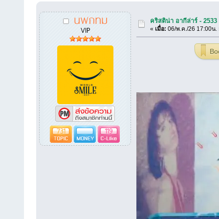
นพกทม
คริสติน่า อากีล่าร์ - 25
VIP
«
เมื่อ:
06/พ.ค./26 17:00น.
Bo
731
119