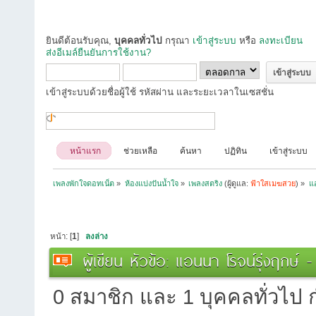
ยินดีต้อนรับคุณ,
บุคคลทั่วไป
กรุณา
เข้าสู่ระบบ
หรือ
ลงทะเบียน
ส่งอีเมล์ยืนยันการใช้งาน?
เข้าสู่ระบบด้วยชื่อผู้ใช้ รหัสผ่าน และระยะเวลาในเซสชั่น
หน้าแรก
ช่วยเหลือ
ค้นหา
ปฏิทิน
เข้าสู่ระบบ
เพลงพักใจดอทเน็ต
»
ห้องแบ่งปันน้ำใจ
»
เพลงสตริง
(ผู้ดูแล:
ฟ้าใสเมฆสวย
) »
แอ
หน้า: [
1
]
ลงล่าง
ผู้เขียน
หัวข้อ: แอนนา โรจน์รุ่งฤกษ์ 
0 สมาชิก และ 1 บุคคลทั่วไป กำ