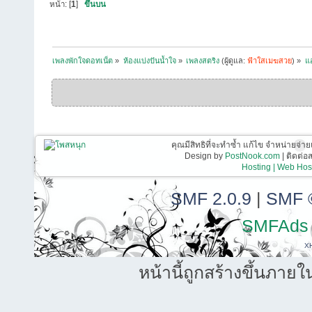
หน้า: [
1
]
ขึ้นบน
เพลงพักใจดอทเน็ต
»
ห้องแบ่งปันน้ำใจ
»
เพลงสตริง
(ผู้ดูแล:
ฟ้าใสเมฆสวย
) »
แอ
คุณมีสิทธิที่จะทำซ้ำ แก้ไข จำหน่ายจ่าย
Design by
PostNook.com
| ติดต่
Hosting | Web Host
SMF 2.0.9
|
SMF 
SMFAds
X
หน้านี้ถูกสร้างขึ้นภายใ