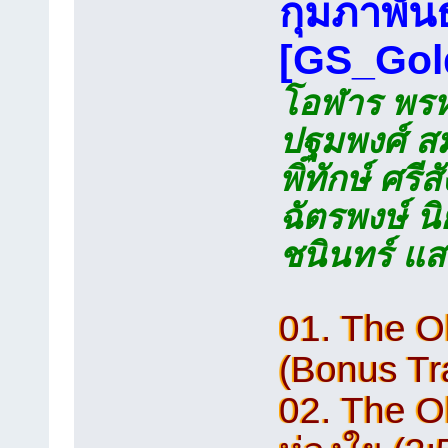
กุมภาพัน
[GS_Gol
โอฬาร พรหม
ปฐมพงศ์ สมบ
พิทักษ์ ศรีส
ฉัตรพงษ์ น
ชนินทร์ แสง
01. The Ola
(Bonus Tr
02. The O