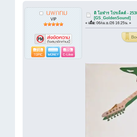
นพกทม
ดิ โอฬาร โปรเจ็คต์ - 253
VIP
[GS_GoldenSound]
«
เมื่อ:
06/เม.ย./26 16:25น. »
Bo
731
119