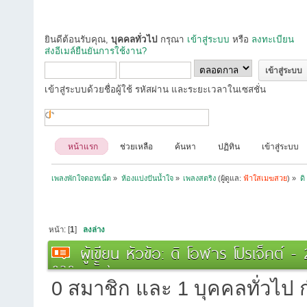
ยินดีต้อนรับคุณ,
บุคคลทั่วไป
กรุณา
เข้าสู่ระบบ
หรือ
ลงทะเบียน
ส่งอีเมล์ยืนยันการใช้งาน?
เข้าสู่ระบบด้วยชื่อผู้ใช้ รหัสผ่าน และระยะเวลาในเซสชั่น
หน้าแรก
ช่วยเหลือ
ค้นหา
ปฏิทิน
เข้าสู่ระบบ
เพลงพักใจดอทเน็ต
»
ห้องแบ่งปันน้ำใจ
»
เพลงสตริง
(ผู้ดูแล:
ฟ้าใสเมฆสวย
) »
ด
หน้า: [
1
]
ลงล่าง
ผู้เขียน
หัวข้อ: ดิ โอฬาร โปรเจ็คต์ 
839 ครั้ง)
0 สมาชิก และ 1 บุคคลทั่วไป กำ