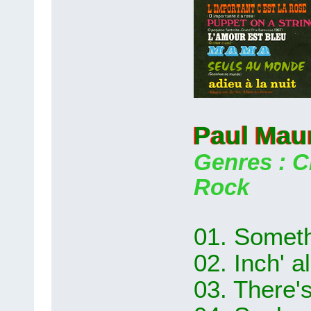
Paul Mau
Genres : Cl
Rock
01. Someth
02. Inch' al
03. There'