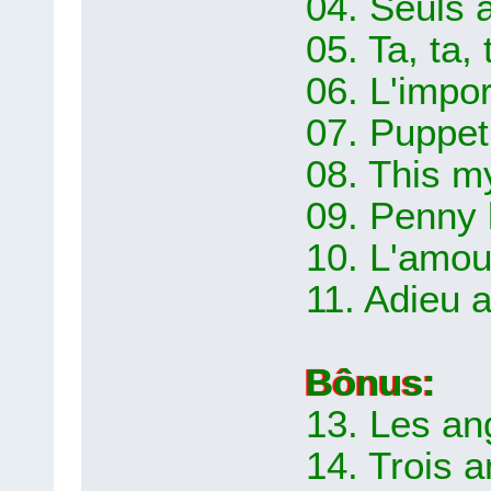
04. Seuls 
05. Ta, ta, 
06. L'impor
07. Puppet 
08. This m
09. Penny 
10. L'amour
11. Adieu a
Bônus:
13. Les a
14. Trois 