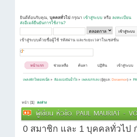
ยินดีต้อนรับคุณ,
บุคคลทั่วไป
กรุณา
เข้าสู่ระบบ
หรือ
ลงทะเบียน
ส่งอีเมล์ยืนยันการใช้งาน?
เข้าสู่ระบบด้วยชื่อผู้ใช้ รหัสผ่าน และระยะเวลาในเซสชั่น
หน้าแรก
ช่วยเหลือ
ค้นหา
ปฏิทิน
เข้าสู่ระบบ
เพลงพักใจดอทเน็ต
»
ห้องแบ่งปันน้ำใจ
»
เพลงบรรเลง
(ผู้ดูแล:
Doraemon
) »
PA
หน้า: [
1
]
ลงล่าง
ผู้เขียน
หัวข้อ: PAUL MAURIAT - VO
0 สมาชิก และ 1 บุคคลทั่วไป กำ