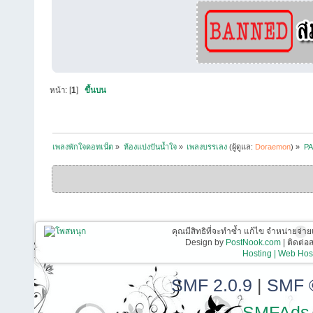
หน้า: [
1
]
ขึ้นบน
เพลงพักใจดอทเน็ต
»
ห้องแบ่งปันน้ำใจ
»
เพลงบรรเลง
(ผู้ดูแล:
Doraemon
) »
PA
คุณมีสิทธิที่จะทำซ้ำ แก้ไข จำหน่ายจ่าย
Design by
PostNook.com
| ติดต่
Hosting | Web Host
SMF 2.0.9
|
SMF 
SMFAds