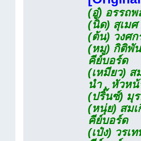
(อู๋) อรรถพล
(นิด) สุเมศ
(ต้น) วงศกร
(หมู) กิติพั
คีย์บอร์ด
(เหมียว) สม
นำ , หัวหน
(ปริ๊นซ์) มุ
(หนุ่ย) สมเ
คีย์บอร์ด
(เป๋ง) วรเท