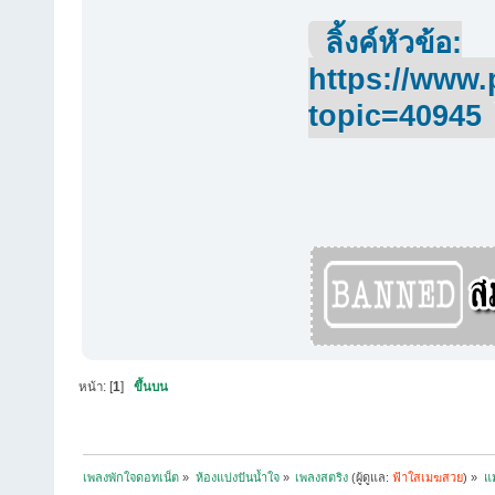
ลิ้งค์หัวข้อ:
https://www.
topic=40945
หน้า: [
1
]
ขึ้นบน
เพลงพักใจดอทเน็ต
»
ห้องแบ่งปันน้ำใจ
»
เพลงสตริง
(ผู้ดูแล:
ฟ้าใสเมฆสวย
) »
แ