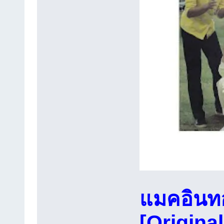
แมคอินทอ
[Origina