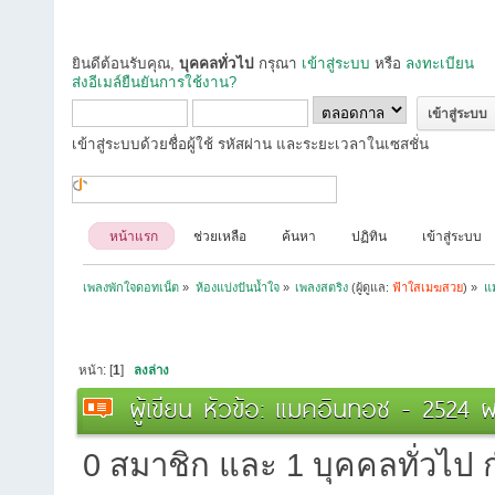
ยินดีต้อนรับคุณ,
บุคคลทั่วไป
กรุณา
เข้าสู่ระบบ
หรือ
ลงทะเบียน
ส่งอีเมล์ยืนยันการใช้งาน?
เข้าสู่ระบบด้วยชื่อผู้ใช้ รหัสผ่าน และระยะเวลาในเซสชั่น
หน้าแรก
ช่วยเหลือ
ค้นหา
ปฏิทิน
เข้าสู่ระบบ
เพลงพักใจดอทเน็ต
»
ห้องแบ่งปันน้ำใจ
»
เพลงสตริง
(ผู้ดูแล:
ฟ้าใสเมฆสวย
) »
แ
หน้า: [
1
]
ลงล่าง
ผู้เขียน
หัวข้อ: แมคอินทอช - 2524 ผ
0 สมาชิก และ 1 บุคคลทั่วไป กำ