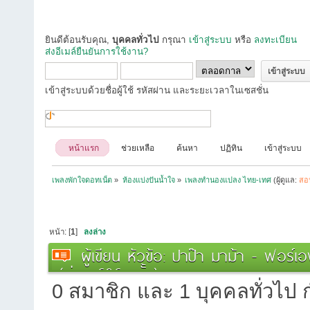
ยินดีต้อนรับคุณ,
บุคคลทั่วไป
กรุณา
เข้าสู่ระบบ
หรือ
ลงทะเบียน
ส่งอีเมล์ยืนยันการใช้งาน?
เข้าสู่ระบบด้วยชื่อผู้ใช้ รหัสผ่าน และระยะเวลาในเซสชั่น
หน้าแรก
ช่วยเหลือ
ค้นหา
ปฏิทิน
เข้าสู่ระบบ
เพลงพักใจดอทเน็ต
»
ห้องแบ่งปันน้ำใจ
»
เพลงทำนองแปลง ไทย-เทศ
(ผู้ดูแล:
สอ
หน้า: [
1
]
ลงล่าง
ผู้เขียน
หัวข้อ: ปาป๊า มาม้า - ฟอร
(อ่าน 696 ครั้ง)
0 สมาชิก และ 1 บุคคลทั่วไป กำ