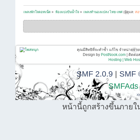
เพลงพักใจดอทเน็ต
»
ห้องแบ่งปันน้ำใจ
»
เพลงทำนองแปลง ไทย-เทศ
(ผู้ดูแล:
สอ
คุณมีสิทธิที่จะทำซ้ำ แก้ไข จำหน่ายจ่าย
Design by
PostNook.com
| ติดต่
Hosting | Web Host
SMF 2.0.9
|
SMF 
SMFAds
X
หน้านี้ถูกสร้างขึ้นภายใ