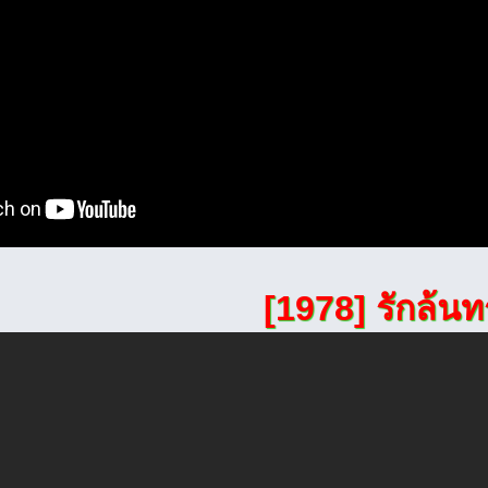
[1978] รักล้นทร