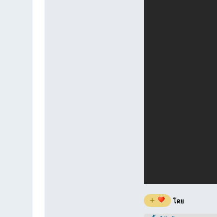
+
โดย