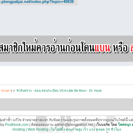
.plengpakjai.net/index.php?topic=40838
:
สอนคา
) »
รักล้นทรวง - ดอน สอนระเบียบ VS A Little Bit More - Dr. Hook
ี่จะทำซ้ำ แก้ไข จำหน่ายจ่ายแจก กับข้อความและรูปภาพทั้งหมดที่ปรากฎบนเว็บไซต์นี้ แต่ต้อ
 by
PostNook.com
| ติดต่อสอบถาม admin@plengpakjai.net |
เว็บบอร์ด โดย
โพสหนุก
Hosting | Web Hosting เว็บโฮสติ้ง คุณภาพสูง เร็ว แรง ตลอด 24 ชั่วโมง