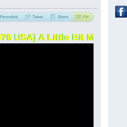
Permalink
Tweet
Share
PM
USA] A Little Bit More - Dr. 