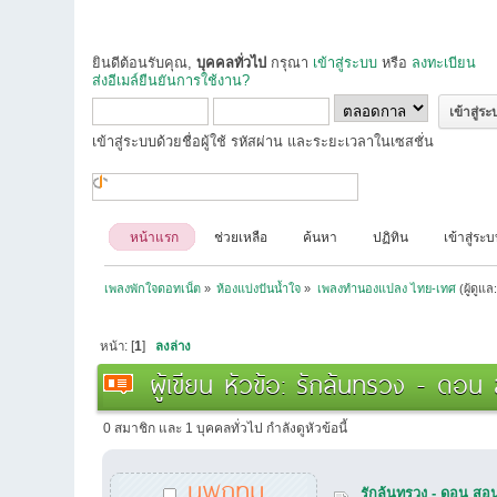
ยินดีต้อนรับคุณ,
บุคคลทั่วไป
กรุณา
เข้าสู่ระบบ
หรือ
ลงทะเบียน
ส่งอีเมล์ยืนยันการใช้งาน?
เข้าสู่ระบบด้วยชื่อผู้ใช้ รหัสผ่าน และระยะเวลาในเซสชั่น
หน้าแรก
ช่วยเหลือ
ค้นหา
ปฏิทิน
เข้าสู่ระ
เพลงพักใจดอทเน็ต
»
ห้องแบ่งปันน้ำใจ
»
เพลงทำนองแปลง ไทย-เทศ
(ผู้ดูแล
หน้า: [
1
]
ลงล่าง
ผู้เขียน
หัวข้อ: รักล้นทรวง - ดอน 
0 สมาชิก และ 1 บุคคลทั่วไป กำลังดูหัวข้อนี้
นพกทม
รักล้นทรวง - ดอน สอน