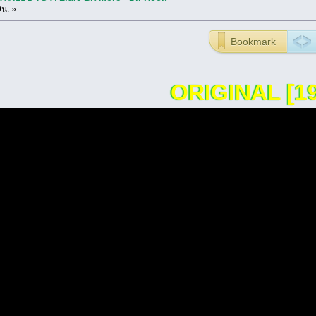
9น. »
Bookmark
ORIGINAL [1976 