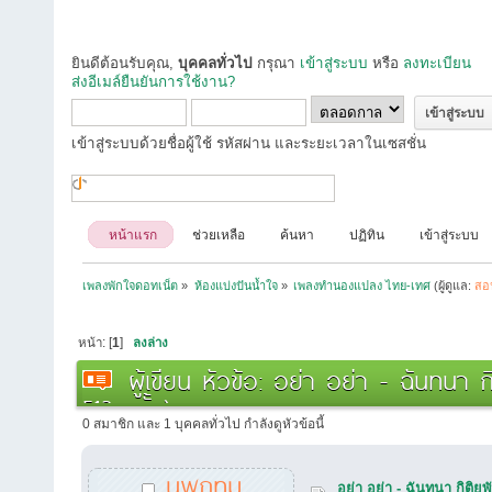
ยินดีต้อนรับคุณ,
บุคคลทั่วไป
กรุณา
เข้าสู่ระบบ
หรือ
ลงทะเบียน
ส่งอีเมล์ยืนยันการใช้งาน?
เข้าสู่ระบบด้วยชื่อผู้ใช้ รหัสผ่าน และระยะเวลาในเซสชั่น
หน้าแรก
ช่วยเหลือ
ค้นหา
ปฏิทิน
เข้าสู่ระบบ
เพลงพักใจดอทเน็ต
»
ห้องแบ่งปันน้ำใจ
»
เพลงทำนองแปลง ไทย-เทศ
(ผู้ดูแล:
สอ
หน้า: [
1
]
ลงล่าง
ผู้เขียน
หัวข้อ: อย่า อย่า - ฉันทนา 
513 ครั้ง)
0 สมาชิก และ 1 บุคคลทั่วไป กำลังดูหัวข้อนี้
นพกทม
อย่า อย่า - ฉันทนา กิติ