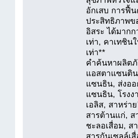
อักเสบ การฟื้
ประสิทธิภาพข
อิสระ ได้มากก
เท่า, คาเทชินใ
เท่า**
คำค้นหาผลิตภ
แอสตาแซนติน,
แซนธิน, ส่งอ
แซนธิน, โรงงา
เอลิส, สาหร่าย
สารต้านแก่, 
ชะลอเสื่อม, สา
สารกันเซลล์เสื