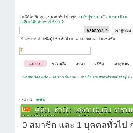
ยินดีต้อนรับคุณ,
บุคคลทั่วไป
กรุณา
เข้าสู่ระบบ
หรือ
ลงทะเบียน
ส่งอีเมล์ยืนยันการใช้งาน?
เข้าสู่ระบบด้วยชื่อผู้ใช้ รหัสผ่าน และระยะเวลาในเซสชั่น
หน้าแรก
ช่วยเหลือ
ค้นหา
ปฏิทิน
เข้าสู่ระบบ
เพลงพักใจดอทเน็ต
»
ห้องฝาก ซื้อ-ขาย 
»
ฝาก ซื้อ ขาย สินค้าที่น่าสนใจทั่วๆไป
»
หน้า: [
1
]
ลงล่าง
ผู้เขียน
หัวข้อ: แอสตาแซนธิน ราชาแห่
0893128888 (อ่าน 1278 ครั้ง)
0 สมาชิก และ 1 บุคคลทั่วไป กำ