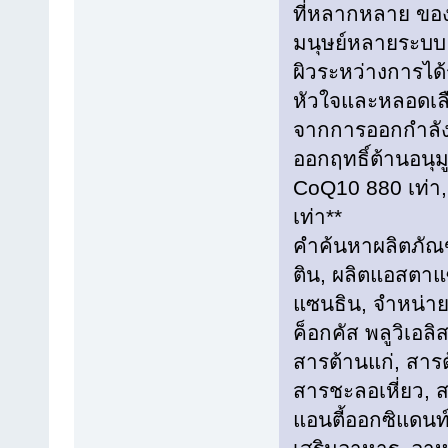
ที่หลากหลาย ของ
มนุษย์หลายระบบ 
ผิวระหว่างการได้
หัวใจและหลอดเลื
จากการออกกำลัง
ออกฤทธิ์ต้านอนุม
CoQ10 880 เท่า, 
เท่า**
คำค้นหาผลิตภัณ
ติน, ผลิตแอสตา
แซนธิน, จำหน่า
ค็อกคัส พลูวิเอล
สารต้านแก่, สาร
สารชะลอเหี่ยว, ส
แอนตี้ออกซิแดนท์