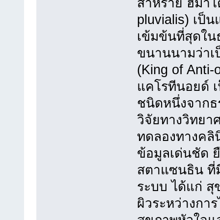
สาหร่าย ฮีมาโ
pluvialis) เป
เข้มข้นที่สุด
ขนานนามว่าเป็
(King of Anti-o
แคโรทีนอยด์ เป
ชนิดหนึ่งจากธร
วิจัยทางวิทยา
ทดลองทางคลินิ
ข้อมูลเด่นชัด
สตาแซนธิน ที่
ระบบ ได้แก่ ส
ผิวระหว่างการไ
สุขภาพหัวใจแ