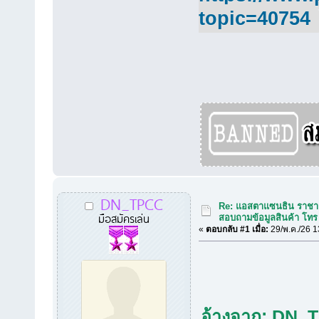
topic=40754
DN_TPCC
Re: แอสตาแซนธิน ราชาแ
มือสมัครเล่น
สอบถามข้อมูลสินค้า โท
«
ตอบกลับ #1 เมื่อ:
29/พ.ค./26 1
อ้างจาก: DN_TP