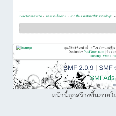
เพลงพักใจดอทเน็ต
»
ห้องฝาก ซื้อ-ขาย 
»
ฝาก ซื้อ ขาย สินค้าที่น่าสนใจทั่วๆไป
»
คุณมีสิทธิที่จะทำซ้ำ แก้ไข จำหน่ายจ่าย
Design by
PostNook.com
| ติดต่
Hosting | Web Host
SMF 2.0.9
|
SMF 
SMFAds
X
หน้านี้ถูกสร้างขึ้นภายใ