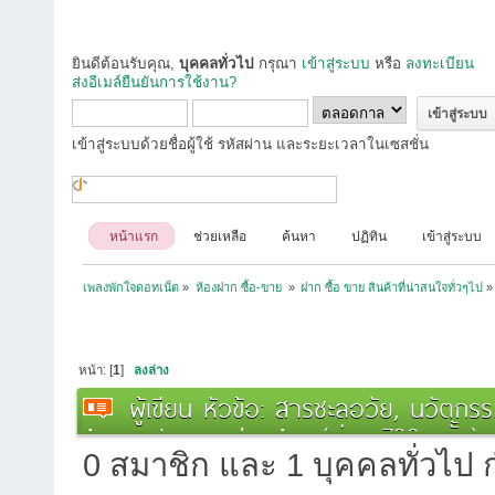
ยินดีต้อนรับคุณ,
บุคคลทั่วไป
กรุณา
เข้าสู่ระบบ
หรือ
ลงทะเบียน
ส่งอีเมล์ยืนยันการใช้งาน?
เข้าสู่ระบบด้วยชื่อผู้ใช้ รหัสผ่าน และระยะเวลาในเซสชั่น
หน้าแรก
ช่วยเหลือ
ค้นหา
ปฏิทิน
เข้าสู่ระบบ
เพลงพักใจดอทเน็ต
»
ห้องฝาก ซื้อ-ขาย 
»
ฝาก ซื้อ ขาย สินค้าที่น่าสนใจทั่วๆไป
»
หน้า: [
1
]
ลงล่าง
ผู้เขียน
หัวข้อ: สารชะลอวัย, นวัตกรร
Aging, Longevity, As (อ่าน 720 ครั้ง)
0 สมาชิก และ 1 บุคคลทั่วไป กำ