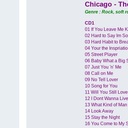
Chicago - Th
Genre : Rock, soft r
CD1
01 If You Leave Me 
02 Hard to Say Im So
03 Hard Habit to Bre
04 Your the Inspriati
05 Street Player
06 Baby What a Big 
07 Just You 'n' Me
08 Call on Me
09 No Tell Lover
10 Song for You
11 Will You Still Lov
12 I Dont Wanna Liv
13 What Kind of Man
14 Look Away
15 Stay the Night
16 You Come to My 