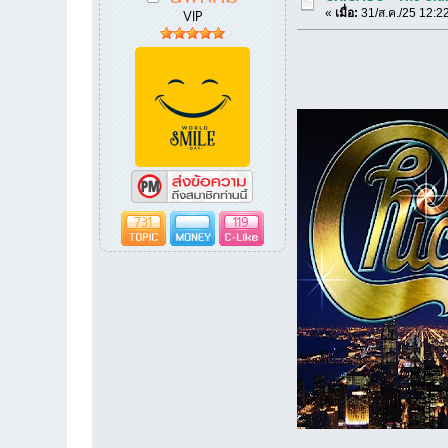
VIP
«
เมื่อ:
31/ส.ค./25 12:2
731
119