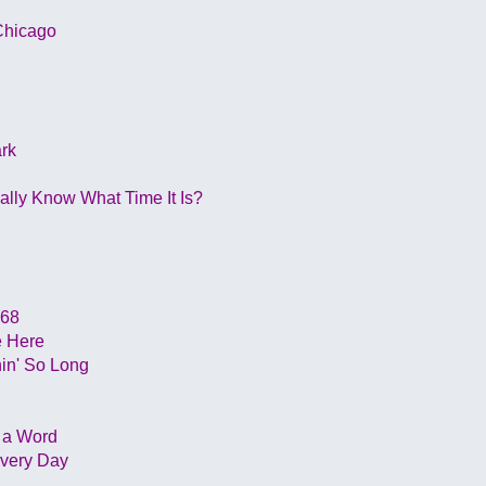
Chicago
ark
lly Know What Time It Is?
 68
e Here
hin' So Long
t a Word
Every Day