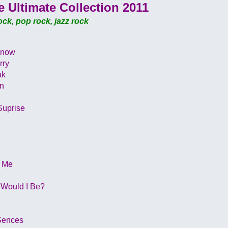
e Ultimate Collection 2011
ock, pop rock, jazz rock
Know
rry
ak
on
Suprise
e Me
e
 Would I Be?
Sences