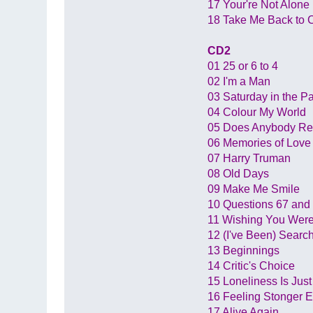
17 Your're Not Alone
18 Take Me Back to 
CD2
01 25 or 6 to 4
02 I'm a Man
03 Saturday in the P
04 Colour My World
05 Does Anybody Rea
06 Memories of Love
07 Harry Truman
08 Old Days
09 Make Me Smile
10 Questions 67 and
11 Wishing You Wer
12 (I've Been) Searc
13 Beginnings
14 Critic's Choice
15 Loneliness Is Jus
16 Feeling Stonger 
17 Alive Again