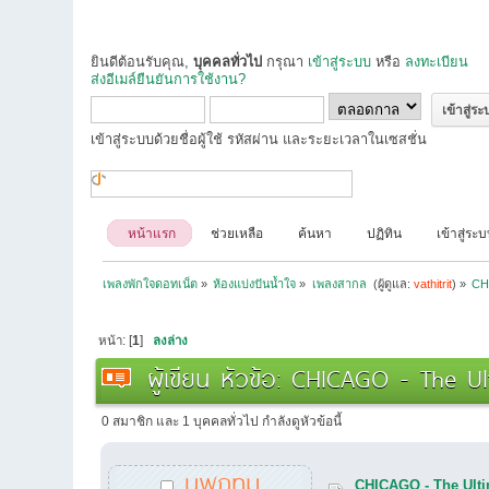
ยินดีต้อนรับคุณ,
บุคคลทั่วไป
กรุณา
เข้าสู่ระบบ
หรือ
ลงทะเบียน
ส่งอีเมล์ยืนยันการใช้งาน?
เข้าสู่ระบบด้วยชื่อผู้ใช้ รหัสผ่าน และระยะเวลาในเซสชั่น
หน้าแรก
ช่วยเหลือ
ค้นหา
ปฏิทิน
เข้าสู่ระ
เพลงพักใจดอทเน็ต
»
ห้องแบ่งปันน้ำใจ
»
เพลงสากล 
(ผู้ดูแล:
vathitrit
) »
CHI
หน้า: [
1
]
ลงล่าง
ผู้เขียน
หัวข้อ: CHICAGO - The Ult
0 สมาชิก และ 1 บุคคลทั่วไป กำลังดูหัวข้อนี้
นพกทม
CHICAGO - The Ulti