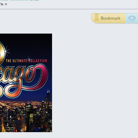
2น. »
Bookmark