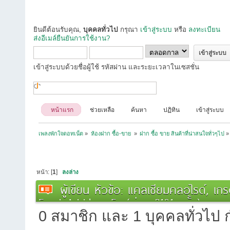
ยินดีต้อนรับคุณ,
บุคคลทั่วไป
กรุณา
เข้าสู่ระบบ
หรือ
ลงทะเบียน
ส่งอีเมล์ยืนยันการใช้งาน?
เข้าสู่ระบบด้วยชื่อผู้ใช้ รหัสผ่าน และระยะเวลาในเซสชั่น
หน้าแรก
ช่วยเหลือ
ค้นหา
ปฏิทิน
เข้าสู่ระบบ
เพลงพักใจดอทเน็ต
»
ห้องฝาก ซื้อ-ขาย 
»
ฝาก ซื้อ ขาย สินค้าที่น่าสนใจทั่วๆไป
»
หน้า: [
1
]
ลงล่าง
ผู้เขียน
หัวข้อ: แคลเซียมคลอไรด์, เก
Food Additive E (อ่าน 2191 ครั้ง)
0 สมาชิก และ 1 บุคคลทั่วไป กำ