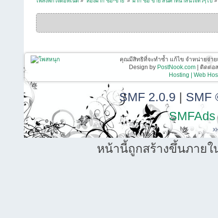
เพลงพักใจดอทเน็ต
»
ห้องฝาก ซื้อ-ขาย 
»
ฝาก ซื้อ ขาย สินค้าที่น่าสนใจทั่วๆไป
»
คุณมีสิทธิที่จะทำซ้ำ แก้ไข จำหน่ายจ่าย
Design by
PostNook.com
| ติดต่
Hosting | Web Host
SMF 2.0.9
|
SMF 
SMFAds
X
หน้านี้ถูกสร้างขึ้นภายใ