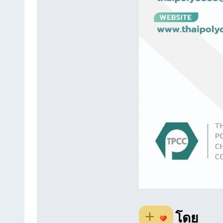
+
โดย