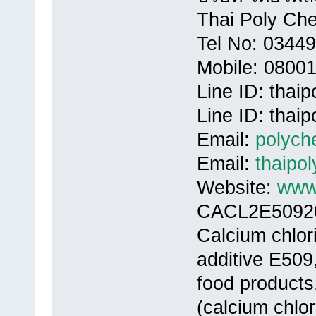
Thai Poly Ch
Tel No: 0344
Mobile: 0800
Line ID: thai
Line ID: thai
Email:
polych
Email:
thaipo
Website:
www.
CACL2E5092
Calcium chlori
additive E509
food products
(calcium chlor