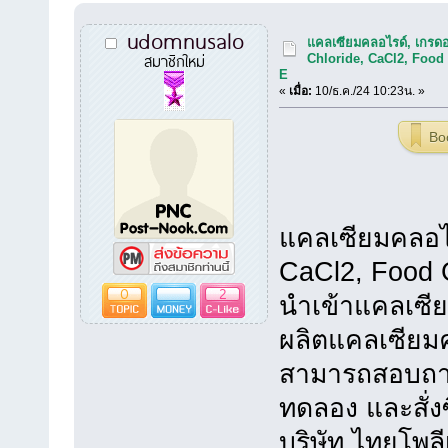
udomnusalo
แคลเซียมคลอไรด์, เกรด
สมาชิกใหม่
Chloride, CaCl2, Food
E
«
เมื่อ:
10/ธ.ค./24 10:23น. »
Bo
แคลเซียมคลอไร
CaCl2, Food 
0
2
นำเข้าแคลเซี
ผลิตแคลเซียม
สามารถสอบถามข
ทดลอง และสั่งซื
บริษัท ไทยโพล