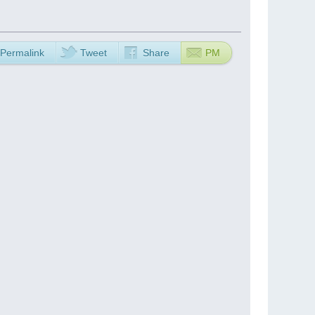
Permalink
Tweet
Share
PM