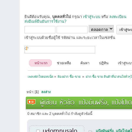
ยินดีต้อนรับคุณ,
บุคคลทั่วไป
กรุณา
เข้าสู่ระบบ
หรือ
ลงทะเบียน
ส่งอีเมล์ยืนยันการใช้งาน?
เข้าสู่ระบบด้วยชื่อผู้ใช้ รหัสผ่าน และระยะเวลาในเซสชั่น
หน้าแรก
ช่วยเหลือ
ค้นหา
ปฏิทิน
เข้าสู่ระ
เพลงพักใจดอทเน็ต
»
ห้องฝาก ซื้อ-ขาย 
»
ฝาก ซื้อ ขาย สินค้าที่น่าสนใจทั่วๆ
หน้า: [
1
]
ลงล่าง
ผู้เขียน
หัวข้อ: แป้งมันฝรั่ง, แป้งโป
0 สมาชิก และ 2 บุคคลทั่วไป กำลังดูหัวข้อนี้
udomnusalo
แป้งมันฝรั่ง, แป้งโปเ