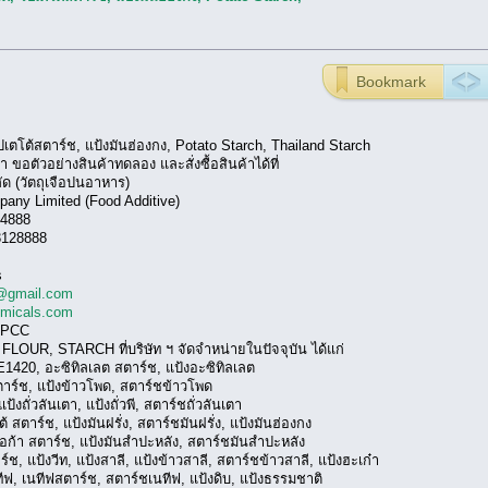
Bookmark
 โปเตโต้สตาร์ช, แป้งมันฮ่องกง, Potato Starch, Thailand Starch
ขอตัวอย่างสินค้าทดลอง และสั่งซื้อสินค้าได้ที่
ัด (วัตถุเจือปนอาหาร)
any Limited (Food Additive)
54888
3128888
s
@gmail.com
emicals.com
TPCC
, FLOUR, STARCH ที่บริษัท ฯ จัดจำหน่ายในปัจจุบัน ได้แก่
0, อะซิทิลเลต สตาร์ช, แป้งอะซิทิลเลต
์ช, แป้งข้าวโพด, สตาร์ชข้าวโพด
ถั่วลันเตา, แป้งถั่วพี, สตาร์ชถั่วลันเตา
าร์ช, แป้งมันฝรั่ง, สตาร์ชมันฝรั่ง, แป้งมันฮ่องกง
้า สตาร์ช, แป้งมันสำปะหลัง, สตาร์ชมันสำปะหลัง
 แป้งวีท, แป้งสาลี, แป้งข้าวสาลี, สตาร์ชข้าวสาลี, แป้งฮะเก๋า
, เนทีฟสตาร์ช, สตาร์ชเนทีฟ, แป้งดิบ, แป้งธรรมชาติ