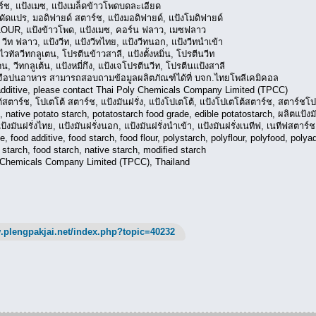
, แป้งเมซ, แป้งเมล็ดข้าวโพดบดละเอียด
แปร, มอดิฟายด์ สตาร์ช, แป้งมอดิฟายด์, แป้งโมดิฟายด์
R, แป้งข้าวโพด, แป้งเมซ, คอร์น ฟลาว, เมซฟลาว
ท ฟลาว, แป้งวีท, แป้งวีทไทย, แป้งวีทนอก, แป้งวีทนำเข้า
วีทกลูเตน, โปรตีนข้าวสาลี, แป้งตั้งหมิ่น, โปรตีนวีท
ีทกลูเต้น, แป้งหมี่กึง, แป้งเจโปรตีนวีท, โปรตีนแป้งสาลี
วัตถุเจือปนอาหาร สามารถสอบถามข้อมูลผลิตภัณฑ์ได้ที่ บจก.ไทยโพลีเคมิคอล
 additive, please contact Thai Poly Chemicals Company Limited (TPCC)
ตาร์ช, โปเตโต้ สตาร์ช, แป้งมันฝรั่ง, แป้งโปเตโต้, แป้งโปเตโต้สตาร์ช, สตาร์ชโปเต
 native potato starch, potatostarch food grade, edible potatostarch, ผลิตแป้งมัน
 แป้งมันฝรั่งไทย, แป้งมันฝรั่งนอก, แป้งมันฝรั่งนำเข้า, แป้งมันฝรั่งเนทีฟ, เนทีฟสตา
, food additive, food starch, food flour, polystarch, polyflour, polyfood, polyad
 starch, food starch, native starch, modified starch
 Chemicals Company Limited (TPCC), Thailand
.plengpakjai.net/index.php?topic=40232