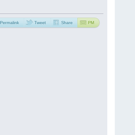
Permalink
Tweet
Share
PM