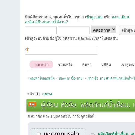
ยินดีต้อนรับคุณ,
บุคคลทั่วไป
กรุณา
เข้าสู่ระบบ
หรือ
ลงทะเบียน
ส่งอีเมล์ยืนยันการใช้งาน?
เข้าสู่ระบบด้วยชื่อผู้ใช้ รหัสผ่าน และระยะเวลาในเซสชั่น
หน้าแรก
ช่วยเหลือ
ค้นหา
ปฏิทิน
เข้าสู่ระ
เพลงพักใจดอทเน็ต
»
ห้องฝาก ซื้อ-ขาย 
»
ฝาก ซื้อ ขาย สินค้าที่น่าสนใจทั่วๆ
หน้า: [
1
]
ลงล่าง
ผู้เขียน
หัวข้อ: ผลิตภัณฑ์น้ำเชื่อม, 
0 สมาชิก และ 1 บุคคลทั่วไป กำลังดูหัวข้อนี้
udomnusalo
ผลิตภัณฑ์น้ำเชื่อม, แ