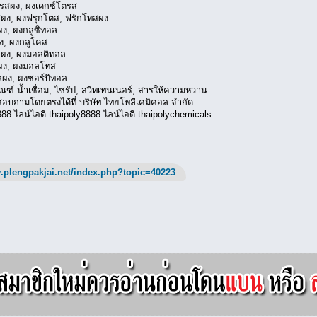
ตรสผง, ผงเดกซ์โตรส
สผง, ผงฟรุกโตส, ฟรักโทสผง
ผง, ผงกลูซิทอล
ง, ผงกลูโคส
ลผง, ผงมอลติทอล
ผง, ผงมอลโทส
ลผง, ผงซอร์บิทอล
ตภัณฑ์ น้ำเชื่อม, ไซรัป, สวีทเทนเนอร์, สารให้ความหวาน
อบถามโดยตรงได้ที่ บริษัท ไทยโพลีเคมิคอล จำกัด
8 ไลน์ไอดี thaipoly8888 ไลน์ไอดี thaipolychemicals
.plengpakjai.net/index.php?topic=40223