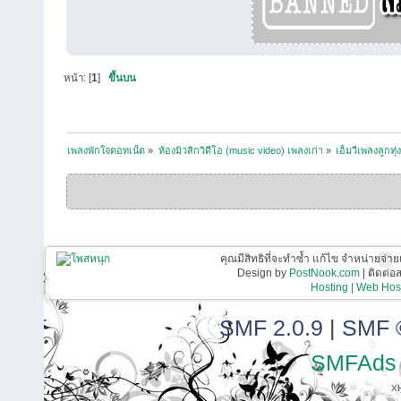
หน้า: [
1
]
ขึ้นบน
เพลงพักใจดอทเน็ต
»
ห้องมิวสิกวิดีโอ (music video) เพลงเก่า
»
เอ็มวีเพลงลูกทุ่
คุณมีสิทธิที่จะทำซ้ำ แก้ไข จำหน่ายจ่าย
Design by
PostNook.com
| ติดต่
Hosting | Web Host
SMF 2.0.9
|
SMF 
SMFAds
X