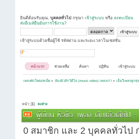
ยินดีต้อนรับคุณ,
บุคคลทั่วไป
กรุณา
เข้าสู่ระบบ
หรือ
ลงทะเบียน
ส่งอีเมล์ยืนยันการใช้งาน?
เข้าสู่ระบบด้วยชื่อผู้ใช้ รหัสผ่าน และระยะเวลาในเซสชั่น
หน้าแรก
ช่วยเหลือ
ค้นหา
ปฏิทิน
เข้าสู่ระบบ
เพลงพักใจดอทเน็ต
»
ห้องมิวสิกวิดีโอ (music video) เพลงเก่า
»
เอ็มวีเพลงลูกทุ่
หน้า: [
1
]
ลงล่าง
ผู้เขียน
หัวข้อ: เพลง เสียแล้วเสียไป 
0 สมาชิก และ 2 บุคคลทั่วไป กำ