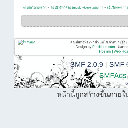
เพลงพักใจดอทเน็ต
»
ห้องมิวสิกวิดีโอ (music video) เพลงเก่า
»
เอ็มวีเพลงลูกกร
คุณมีสิทธิที่จะทำซ้ำ แก้ไข จำหน่ายจ่าย
Design by
PostNook.com
| ติดต่
Hosting | Web Host
SMF 2.0.9
|
SMF 
SMFAds
X
หน้านี้ถูกสร้างขึ้นภายใ