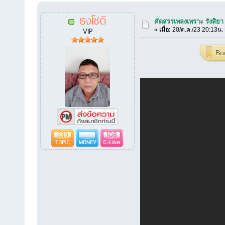
ธงโชติ
คัดสรรเพลงเพราะ รังสิย
VIP
«
เมื่อ:
20/ต.ค./23 20:13น.
Bo
239
108