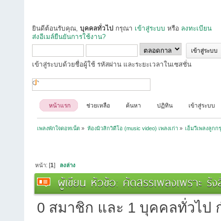
ยินดีต้อนรับคุณ,
บุคคลทั่วไป
กรุณา
เข้าสู่ระบบ
หรือ
ลงทะเบียน
ส่งอีเมล์ยืนยันการใช้งาน?
เข้าสู่ระบบด้วยชื่อผู้ใช้ รหัสผ่าน และระยะเวลาในเซสชั่น
หน้าแรก
ช่วยเหลือ
ค้นหา
ปฏิทิน
เข้าสู่ระบบ
เพลงพักใจดอทเน็ต
»
ห้องมิวสิกวิดีโอ (music video) เพลงเก่า
»
เอ็มวีเพลงลูกกร
หน้า: [
1
]
ลงล่าง
ผู้เขียน
หัวข้อ: คัดสรรเพลงเพราะ รัง
0 สมาชิก และ 1 บุคคลทั่วไป กำ