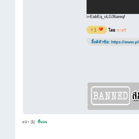
i=EabEq_oLG36areqf
+1
โดย
ชาตรี
ลิ้งค์หัวข้อ:
https://www.p
หน้า: [
1
]
ขึ้นบน