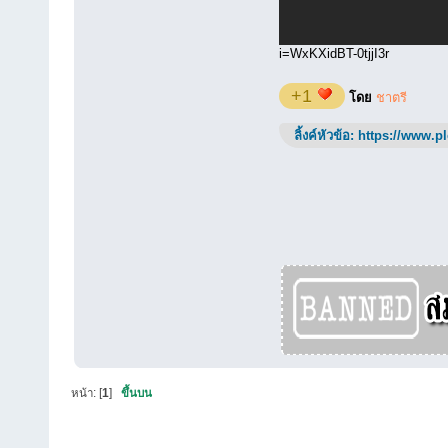
i=WxKXidBT-0tjjI3r
+1
โดย
ชาตรี
ลิ้งค์หัวข้อ:
https://www.p
หน้า: [
1
]
ขึ้นบน