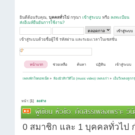
ยินดีต้อนรับคุณ,
บุคคลทั่วไป
กรุณา
เข้าสู่ระบบ
หรือ
ลงทะเบียน
ส่งอีเมล์ยืนยันการใช้งาน?
เข้าสู่ระบบด้วยชื่อผู้ใช้ รหัสผ่าน และระยะเวลาในเซสชั่น
หน้าแรก
ช่วยเหลือ
ค้นหา
ปฏิทิน
เข้าสู่ระบบ
เพลงพักใจดอทเน็ต
»
ห้องมิวสิกวิดีโอ (music video) เพลงเก่า
»
เอ็มวีเพลงลูกกร
หน้า: [
1
]
ลงล่าง
ผู้เขียน
หัวข้อ: คัดสรรเพลงเพราะ วินัย
0 สมาชิก และ 1 บุคคลทั่วไป กำ