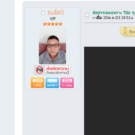
ธงโชติ
คัดสรรเพลงเพราะ วินัย รุ่
VIP
«
เมื่อ:
20/ต.ค./23 19:51น.
Bo
239
108