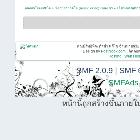
เพลงพักใจดอทเน็ต
»
ห้องมิวสิกวิดีโอ (music video) เพลงเก่า
»
เอ็มวีเพลงลูกกร
คุณมีสิทธิที่จะทำซ้ำ แก้ไข จำหน่ายจ่าย
Design by
PostNook.com
| ติดต่
Hosting | Web Host
SMF 2.0.9
|
SMF 
SMFAds
X
หน้านี้ถูกสร้างขึ้นภายใ