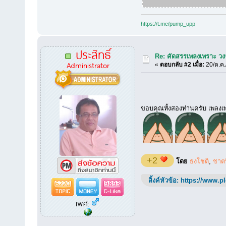
https://t.me/pump_upp
ประสิทธิ์
Re: คัดสรรเพลงเพราะ วงจ
Administrator
«
ตอบกลับ #2 เมื่อ:
20/ต.ค.
ขอบคุณทั้งสองท่านครับ เพลงเพร
+2
โดย
ธงโชติ
,
ชาตร
ลิ้งค์หัวข้อ:
https://www.p
6220
9893
เพศ: