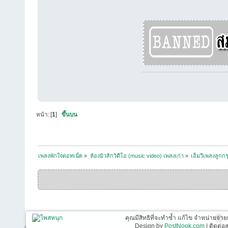
หน้า: [
1
]
ขึ้นบน
เพลงพักใจดอทเน็ต
»
ห้องมิวสิกวิดีโอ (music video) เพลงเก่า
»
เอ็มวีเพลงลูกกร
คุณมีสิทธิที่จะทำซ้ำ แก้ไข จำหน่ายจ่าย
Design by
PostNook.com
| ติดต่