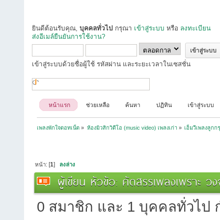
ยินดีต้อนรับคุณ,
บุคคลทั่วไป
กรุณา
เข้าสู่ระบบ
หรือ
ลงทะเบียน
ส่งอีเมล์ยืนยันการใช้งาน?
เข้าสู่ระบบด้วยชื่อผู้ใช้ รหัสผ่าน และระยะเวลาในเซสชั่น
หน้าแรก
ช่วยเหลือ
ค้นหา
ปฏิทิน
เข้าสู่ระบบ
เพลงพักใจดอทเน็ต
»
ห้องมิวสิกวิดีโอ (music video) เพลงเก่า
»
เอ็มวีเพลงลูกกร
หน้า: [
1
]
ลงล่าง
ผู้เขียน
หัวข้อ: คัดสรรเพลงเพราะ วงจั
0 สมาชิก และ 1 บุคคลทั่วไป กำ