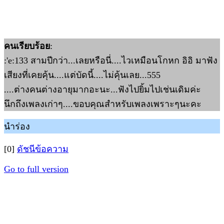
คนเรียบร้อย
:
:'e:133 สามปีกว่า...เลยหรือนี่....ไวเหมือนโกหก อิอิ มาฟัง
เสียงที่เคยคุ้น....แต่บัดนี้....ไม่คุ้นเลย...555
....ต่างคนต่างอายุมากอะนะ...ฟังไปยิ้มไปเช่นเดิมค่ะ
นึกถึงเพลงเก่าๆ....ขอบคุณสำหรับเพลงเพราะๆนะคะ
นำร่อง
[0]
ดัชนีข้อความ
Go to full version