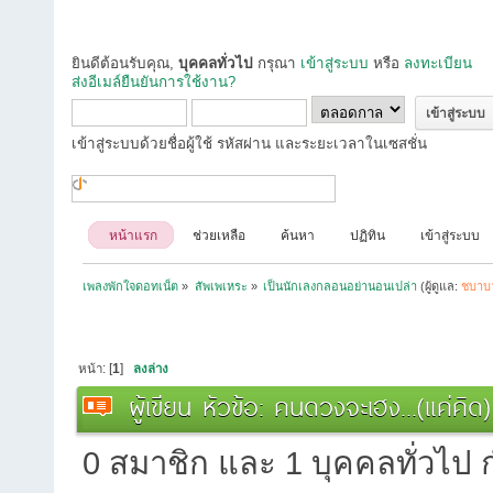
ยินดีต้อนรับคุณ,
บุคคลทั่วไป
กรุณา
เข้าสู่ระบบ
หรือ
ลงทะเบียน
ส่งอีเมล์ยืนยันการใช้งาน?
เข้าสู่ระบบด้วยชื่อผู้ใช้ รหัสผ่าน และระยะเวลาในเซสชั่น
หน้าแรก
ช่วยเหลือ
ค้นหา
ปฏิทิน
เข้าสู่ระบบ
เพลงพักใจดอทเน็ต
»
สัพเพเหระ
»
เป็นนักเลงกลอนอย่านอนเปล่า
(ผู้ดูแล:
ชบาบ
หน้า: [
1
]
ลงล่าง
ผู้เขียน
หัวข้อ: คนดวงจะเฮง...(แค่คิด
0 สมาชิก และ 1 บุคคลทั่วไป กำ