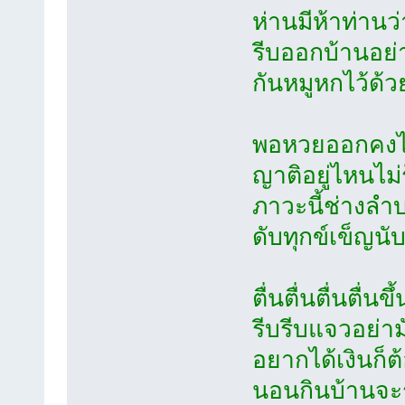
ห่านมีห้าท่านว
รีบออกบ้านอย่
กันหมูหกไว้ด้ว
พอหวยออกคงได้
ญาติอยู่ไหนไม่รู
ภาวะนี้ช่างล
ดับทุกข์เข็ญ
ตื่นตื่นตื่นตื่นข
รีบรีบแจวอย่
อยากได้เงินก็
นอนกินบ้านจะร