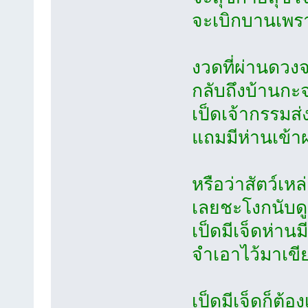
จะเบิกบานเพรา
งวดที่ผ่านดวง
กลับถึงบ้านกะจะ
เป็ดเจ้ากรรมส
แถมมีห่านเข้า
หรือว่าสัตว์เห
เลยชะโงกนับดูจึ
เป็ดมีเจ็ดห่าน
จำเอาไว้มาเขีย
เป็ดมีเจ็ดก็ต้