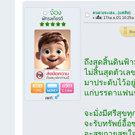
จ้อง
คนดวงจะเฮง...(แค่คิด)
ผู้ทรงเกียรติ
«
เมื่อ:
17/เม.ย./21 10:25น.
Bo
ถึงสุดสิ้นดินฟ
ไม่สิ้นสุดตัวเ
มาประดับไว้อยู
883
1908
แก่บรรดาแฟนห
เพศ:
จะมั่งมีศรีสุขท
จะรับทรัพย์อื้
จะสุขกายสุขใ