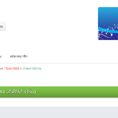
บบ
สมัครสมาชิก
ูแล:
เวียงสา980
) »
ภาพเก่าวันวาน
น 25892 ครั้ง)