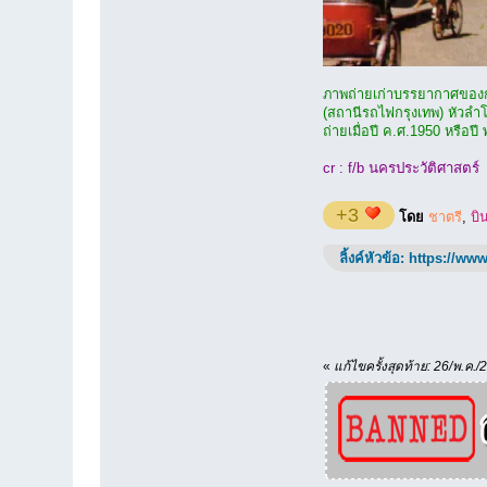
ภาพถ่ายเก่าบรรยากาศของ
(สถานีรถไฟกรุงเทพ) หัวล
ถ่ายเมื่อปี ค.ศ.1950 หรือปี
cr : f/b นครประวัติศาสตร์
+3
โดย
ชาตรี
,
บิ
ลิ้งค์หัวข้อ:
https://www
«
แก้ไขครั้งสุดท้าย: 26/พ.ค./