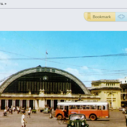
4น. »
Bookmark