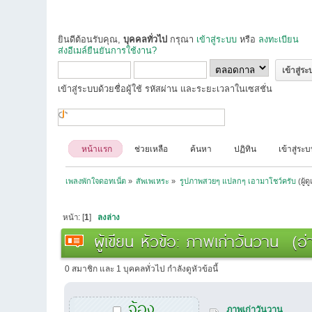
ยินดีต้อนรับคุณ,
บุคคลทั่วไป
กรุณา
เข้าสู่ระบบ
หรือ
ลงทะเบียน
ส่งอีเมล์ยืนยันการใช้งาน?
เข้าสู่ระบบด้วยชื่อผู้ใช้ รหัสผ่าน และระยะเวลาในเซสชั่น
หน้าแรก
ช่วยเหลือ
ค้นหา
ปฏิทิน
เข้าสู่ระ
เพลงพักใจดอทเน็ต
»
สัพเพเหระ
»
รูปภาพสวยๆ แปลกๆ เอามาโชว์ครับ
(ผู้ด
หน้า: [
1
]
ลงล่าง
ผู้เขียน
หัวข้อ: ภาพเก่าวันวาน (อ่า
0 สมาชิก และ 1 บุคคลทั่วไป กำลังดูหัวข้อนี้
จ้อง
ภาพเก่าวันวาน