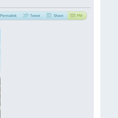
Permalink
Tweet
Share
PM