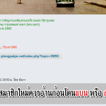
การสัญจรบนท้องถนนบริเวณสถานีกรุงเทพ
ำโพง กรุงเทพมหานคร (พระนคร)
 พ.ศ.2493
น
,
เวียงสา980
.plengpakjai.net/index.php?topic=39855
21 10:01น. โดย จ้อง
»