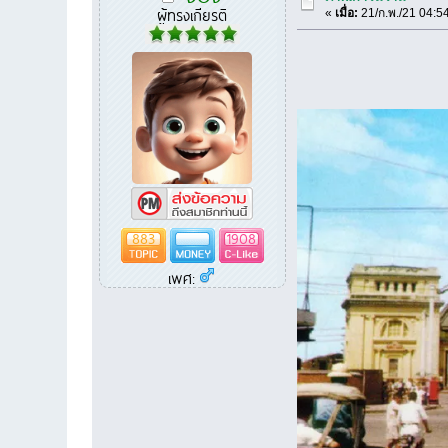
ผู้ทรงเกียรติ
«
เมื่อ:
21/ก.พ./21 04:5
883
1908
เพศ: