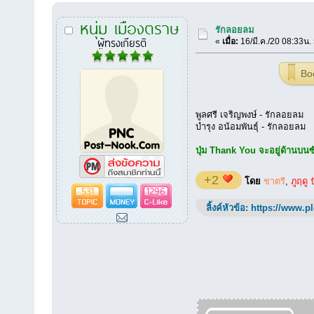
หนุ่ม เมืองตราษ
รักลอยลม
ผู้ทรงเกียรติ
«
เมื่อ:
16/มี.ค./20 08:33น.
Bo
พูลศรี เจริญพงษ์ - รักลอยลม
บำรุง อน้อมพันธุ์ - รักลอยลม
ปุ่ม Thank You จะอยู่ด้านบนซ้า
+2
โดย
ชาตรี
,
ภูฤดู 
531
1296
ลิ้งค์หัวข้อ:
https://www.p