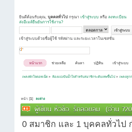
ยินดีต้อนรับคุณ,
บุคคลทั่วไป
กรุณา
เข้าสู่ระบบ
หรือ
ลงทะเบียน
ส่งอีเมล์ยืนยันการใช้งาน?
เข้าสู่ระบบด้วยชื่อผู้ใช้ รหัสผ่าน และระยะเวลาในเซสชั่น
หน้าแรก
ช่วยเหลือ
ค้นหา
ปฏิทิน
เข้าสู่ระบบ
เพลงพักใจดอทเน็ต
»
ห้องแบ่งปันน้ำใจสำหรับสมาชิกระดับเทพขึ้นไป
»
เพลงลูกกร
หน้า: [
1
]
ลงล่าง
ผู้เขียน
หัวข้อ: รักลอยลม (อ่าน 7208
0 สมาชิก และ 1 บุคคลทั่วไป กำ