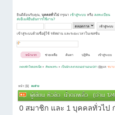
ยินดีต้อนรับคุณ,
บุคคลทั่วไป
กรุณา
เข้าสู่ระบบ
หรือ
ลงทะเบียน
ส่งอีเมล์ยืนยันการใช้งาน?
เข้าสู่ระบบด้วยชื่อผู้ใช้ รหัสผ่าน และระยะเวลาในเซสชั่น
หน้าแรก
ช่วยเหลือ
ค้นหา
ปฏิทิน
เข้าสู่ระบบ
เพลงพักใจดอทเน็ต
»
สัพเพเหระ
»
เป็นนักเลงกลอนอย่านอนเปล่า
(ผู้ดูแล:
ชบาบ
หน้า: [
1
]
ลงล่าง
ผู้เขียน
หัวข้อ: น้ำตกพลิ้ว (อ่าน 1247
0 สมาชิก และ 1 บุคคลทั่วไป กำ