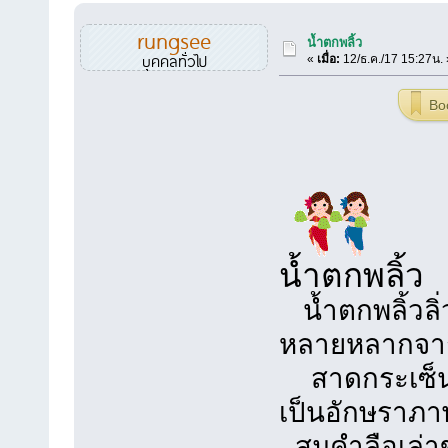
rungsee
น้ำตกพลิ้ว
บุคคลทั่วไป
«
เมื่อ:
12/ธ.ค./17 15:27น. 
Bo
น้ำตกพลิ้ว
น้ำตกพลิ้ว
หลายหลากจา
สาดกระเซ็น
เป็นอักษราภ
สมคำลือเล่าข