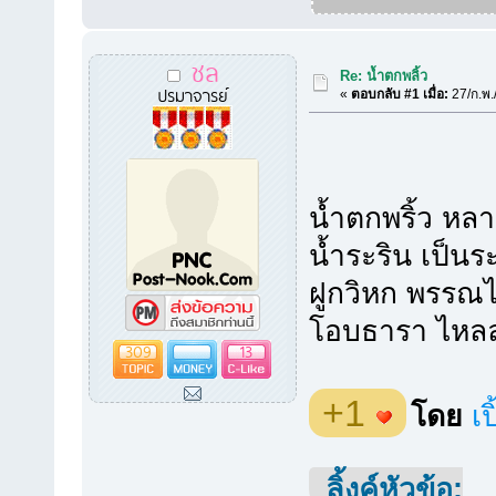
ชล
Re: น้ำตกพลิ้ว
ปรมาจารย์
«
ตอบกลับ #1 เมื่อ:
27/ก.พ.
น้ำตกพริ้ว ห
น้ำระริน เป็
ฝูกวิหก พรรณ
โอบธารา ไหลล
309
13
+1
โดย
เป
ลิ้งค์หัวข้อ: