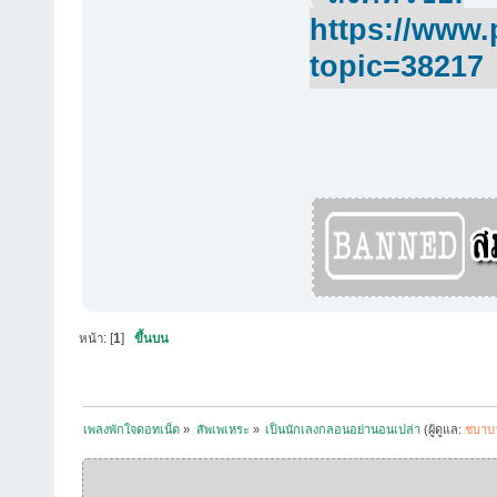
https://www.
topic=38217
หน้า: [
1
]
ขึ้นบน
เพลงพักใจดอทเน็ต
»
สัพเพเหระ
»
เป็นนักเลงกลอนอย่านอนเปล่า
(ผู้ดูแล:
ชบาบ