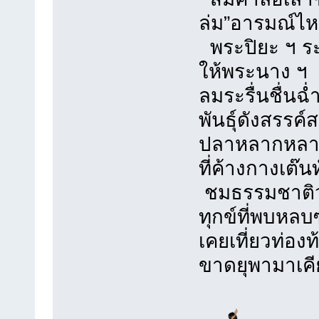
ล่ม”อารมณ์ไ
พระปิยะ ฯ ร
ให้พระนาง 
ลมระรื่นชื
พันธุ์ดังสรรค์ส
ปลาหลากหลา
ที่ค้างกางเต๊
ชมธรรมชาติว
ทุกข์ที่พบหลบ
เคยเที่ยวท่อ
ขาดยุพามาเค