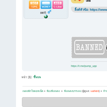
+
โดย
507
469
ลิ้งค์หัวข้อ:
https://www
เพศ:
https://t.me/pump_upp
หน้า: [
1
]
ขึ้นบน
เพลงพักใจดอทเน็ต
»
ห้องฟังเพลง 
»
ฟังเพลงบรรเลง
(ผู้ดูแล:
vathitrit
) »
จำป