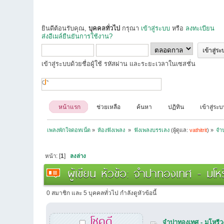
ยินดีต้อนรับคุณ,
บุคคลทั่วไป
กรุณา
เข้าสู่ระบบ
หรือ
ลงทะเบียน
ส่งอีเมล์ยืนยันการใช้งาน?
เข้าสู่ระบบด้วยชื่อผู้ใช้ รหัสผ่าน และระยะเวลาในเซสชั่น
หน้าแรก
ช่วยเหลือ
ค้นหา
ปฏิทิน
เข้าสู่ระ
เพลงพักใจดอทเน็ต
»
ห้องฟังเพลง 
»
ฟังเพลงบรรเลง
(ผู้ดูแล:
vathitrit
) »
จำป
หน้า: [
1
]
ลงล่าง
ผู้เขียน
หัวข้อ: จำปาทองเทศ - มโหร
0 สมาชิก และ 5 บุคคลทั่วไป กำลังดูหัวข้อนี้
โชคดี
จำปาทองเทศ - มโหรีว