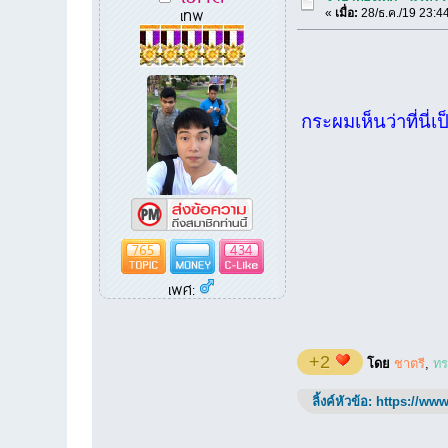
เทพ
«
เมื่อ:
28/ธ.ค./19 23:4
กระผมเห็นว่าที่นี่
765
434
เพศ:
+2
โดย
ชาตรี
,
ทร
ลิ้งค์หัวข้อ:
https://www