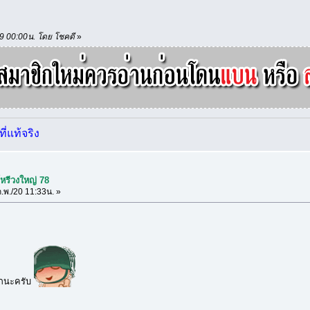
/19 00:00น. โดย โชคดี
»
่แท้จริง
หรีวงใหญ่ 78
.พ./20 11:33น. »
กนะครับ