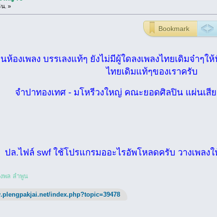
4น. »
Bookmark
เป็นห้องเพลง บรรเลงแท้ๆ ยังไม่มีผู้ใดลงเพลงไทยเดิมจ๋าๆให
ไทยเดิมแท้ๆของเราครับ
จำปาทองเทศ - มโหรีวงใหญ่ คณะยอดศิลปิน แผ่นเสียง
ปล.ไฟล์ swf ใช้โปรแกรมออะไรอัพโหลดครับ วางเพลงให้
งพล ลำพูน
.plengpakjai.net/index.php?topic=39478