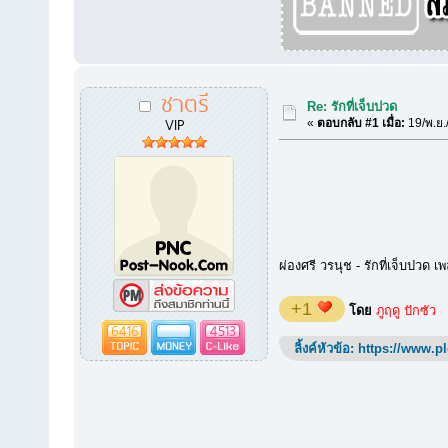
ชาตรี
Re: รักที่เจ็บปวด
VIP
«
ตอบกลับ #1 เมื่อ:
19/พ.ย.
ผ่องศรี วรนุช - รักที่เจ็บปวด
+1
โดย
ภูฤดู ปักซัว
6416
4513
ลิ้งค์หัวข้อ:
https://www.p