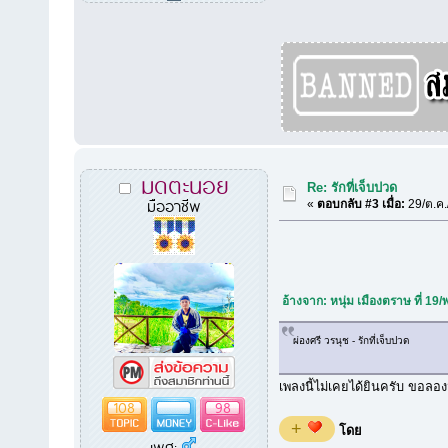
มดตะนอย
Re: รักที่เจ็บปวด
มืออาชีพ
«
ตอบกลับ #3 เมื่อ:
29/ต.ค.
อ้างจาก: หนุ่ม เมืองตราษ ที่ 19
ผ่องศรี วรนุช - รักที่เจ็บปวด
เพลงนี้ไม่เคยได้ยินครับ ขอล
108
98
+
โดย
เพศ: