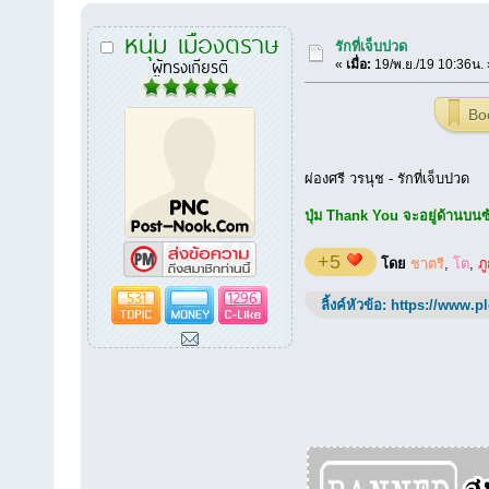
หนุ่ม เมืองตราษ
รักที่เจ็บปวด
ผู้ทรงเกียรติ
«
เมื่อ:
19/พ.ย./19 10:36น. 
Bo
ผ่องศรี วรนุช - รักที่เจ็บปวด
ปุ่ม Thank You จะอยู่ด้านบนซ้า
+5
โดย
ชาตรี
,
โต
,
ภู
531
1296
ลิ้งค์หัวข้อ:
https://www.p