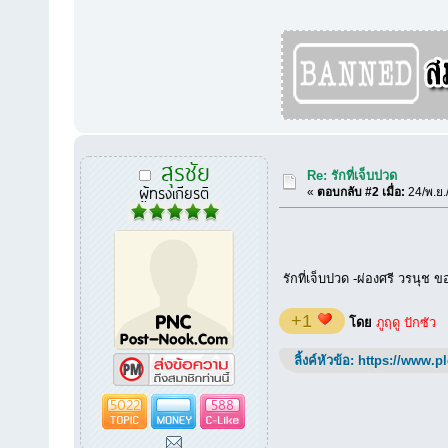
สุรชัย
Re: รักที่เจ็บปวด
ผู้ทรงเกียรติ
«
ตอบกลับ #2 เมื่อ:
24/พ.ย.
รักที่เจ็บปวด -ผ่องศรี วรนุช 
+1
โดย
ภูฤดู ปักซัว
ลิ้งค์หัวข้อ:
https://www.p
5022
588