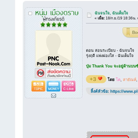
หนุ่ม เมืองตราษ
ฉันจนใจ, ฉันเต็มใจ
ผู้ทรงเกียรติ
«
เมื่อ:
18/ก.ย./19 18:36น. 
Bo
ดอน สอนระเบียบ - ฉันจนใจ
รุ่งฤดี แพ่งผ่องใส - ฉันเต็มใจ
ปุ่ม Thank You จะอยู่ด้านบนซ้า
+3
โดย
โต
,
สายัณห์
531
1296
ลิ้งค์หัวข้อ:
https://www.p