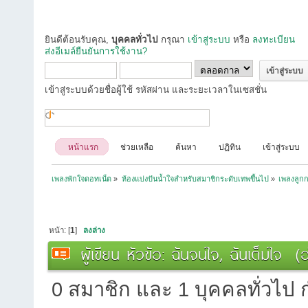
ยินดีต้อนรับคุณ,
บุคคลทั่วไป
กรุณา
เข้าสู่ระบบ
หรือ
ลงทะเบียน
ส่งอีเมล์ยืนยันการใช้งาน?
เข้าสู่ระบบด้วยชื่อผู้ใช้ รหัสผ่าน และระยะเวลาในเซสชั่น
หน้าแรก
ช่วยเหลือ
ค้นหา
ปฏิทิน
เข้าสู่ระบบ
เพลงพักใจดอทเน็ต
»
ห้องแบ่งปันน้ำใจสำหรับสมาชิกระดับเทพขึ้นไป
»
เพลงลูกกร
หน้า: [
1
]
ลงล่าง
ผู้เขียน
หัวข้อ: ฉันจนใจ, ฉันเต็มใจ (อ
0 สมาชิก และ 1 บุคคลทั่วไป กำ