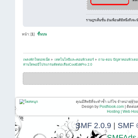
ราษฎรเต็มขั้น อันเพื่อนดีมีหนึ่งถึงจะ
หน้า: [
1
]
ขึ้นบน
เพลงพักใจดอทเน็ต
»
เทคโนโลยีและคอมพิวเตอร์
»
ถาม-ตอบ ปัญหาคอมพิวเตอ
ท่านใดพอมีโปรแกรมตัดต่อเสียงCoolEditPro 2.0
คุณมีสิทธิที่จะทำซ้ำ แก้ไข จำหน่ายจ่าย
Design by
PostNook.com
| ติดต่
Hosting | Web Host
SMF 2.0.9
|
SMF 
SMFAds