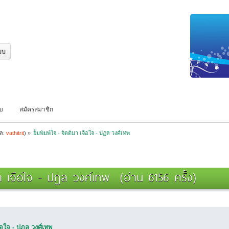
บบ
สมัครสมาชิก
แล:
vathitrit
) »
ยิ้มพิมพ์ใจ - จิตติมา เจือใจ - ปฏล วงศ์เทพ
มา เจือใจ - ปฏล วงศ์เทพ (อ่าน 6156 ครั้ง)
เจือใจ - ปฏล วงศ์เทพ