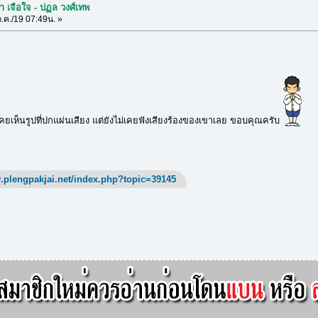
ิมา เจือใจ - ปฏล วงศ์เทพ
.ค./19 07:49น. »
เคยเห็นรูปที่ปกแผ่นเสียง แต่ยังไม่เคยฟังเสียงร้องของเขาเลย ขอบคุณครับ
.plengpakjai.net/index.php?topic=39145