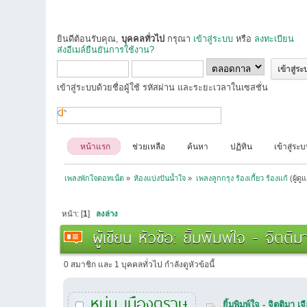
ยินดีต้อนรับคุณ,
บุคคลทั่วไป
กรุณา
เข้าสู่ระบบ
หรือ
ลงทะเบียน
ส่งอีเมล์ยืนยันการใช้งาน?
เข้าสู่ระบบด้วยชื่อผู้ใช้ รหัสผ่าน และระยะเวลาในเซสชั่น
หน้าแรก
ช่วยเหลือ
ค้นหา
ปฏิทิน
เข้าสู่ระ
เพลงพักใจดอทเน็ต
»
ห้องแบ่งปันน้ำใจ
»
เพลงลูกกรุง ร้องเกี้ยว ร้องแก้
(ผู้ดู
หน้า: [
1
]
ลงล่าง
ผู้เขียน
หัวข้อ: ยิ้มพิมพ์ใจ - จิตติ
0 สมาชิก และ 1 บุคคลทั่วไป กำลังดูหัวข้อนี้
หนุ่ม เมืองตราษ
ยิ้มพิมพ์ใจ - จิตติมา 