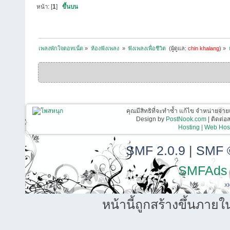
หน้า: [
1
]
ขึ้นบน
เพลงพักใจดอทเน็ต
»
ห้องฟังเพลง 
»
ฟังเพลงเพื่อชีวิต 
(ผู้ดูแล:
chin khalang
) »
คุณมีสิทธิที่จะทำซ้ำ แก้ไข จำหน่ายจ่าย
Design by
PostNook.com
| ติดต่
Hosting | Web Host
SMF 2.0.9
|
SMF 
SMFAds
X
หน้านี้ถูกสร้างขึ้นภายใ