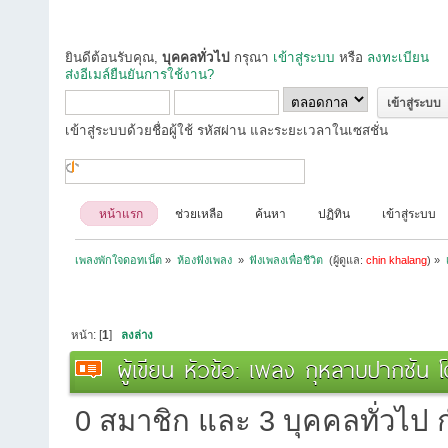
ยินดีต้อนรับคุณ,
บุคคลทั่วไป
กรุณา
เข้าสู่ระบบ
หรือ
ลงทะเบียน
ส่งอีเมล์ยืนยันการใช้งาน?
เข้าสู่ระบบด้วยชื่อผู้ใช้ รหัสผ่าน และระยะเวลาในเซสชั่น
หน้าแรก
ช่วยเหลือ
ค้นหา
ปฏิทิน
เข้าสู่ระบบ
เพลงพักใจดอทเน็ต
»
ห้องฟังเพลง 
»
ฟังเพลงเพื่อชีวิต 
(ผู้ดูแล:
chin khalang
) »
หน้า: [
1
]
ลงล่าง
ผู้เขียน
หัวข้อ: เพลง กุหลาบปากซัน โด
0 สมาชิก และ 3 บุคคลทั่วไป กำ