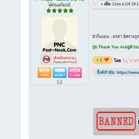
ผู้ทรงเกียรติ
«
เมื่อ:
11/เม.ย./19 18:1
บัวใบบอน - อรสา อิศรางกู
ปุ่ม Thank You จะอยู่ด้านบน
+4
โดย
โต
,
ชาตรี
531
1296
ลิ้งค์หัวข้อ:
https://www