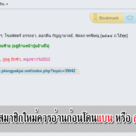
6น. »
Bookmark
รฯ, โขมพัสตร์ อรรถยา, ดอกดิน กัญญามาลย์, พัลลภ พรพิษณุ [๒๕๑๔ ภ.ไอ้ทุย]
ซ้าย (อยู่ด้านหน้าปุ่มอ้างถึง)
,
ภูฤดู ปักซัว
,
หนุ่มชาววัง2012
.plengpakjai.net/index.php?topic=39042