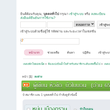
ยินดีต้อนรับคุณ,
บุคคลทั่วไป
กรุณา
เข้าสู่ระบบ
หรือ
ลงทะเบียน
ส่งอีเมล์ยืนยันการใช้งาน?
เข้าสู่ระบบด้วยชื่อผู้ใช้ รหัสผ่าน และระยะเวลาในเซสชั่น
หน้าแรก
ช่วยเหลือ
ค้นหา
ปฏิทิน
เข้าสู่ระ
เพลงพักใจดอทเน็ต
»
ห้องแบ่งปันน้ำใจสำหรับสมาชิกระดับเทพขึ้นไป
»
เพลง
หน้า: [
1
]
ลงล่าง
ผู้เขียน
หัวข้อ: บัวใบบอน (อ่าน 653
0 สมาชิก และ 1 บุคคลทั่วไป กำลังดูหัวข้อนี้
หนุ่ม เมืองตราษ
บัวใบบอน