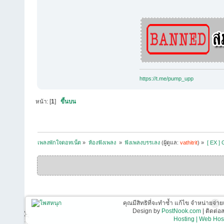
https://t.me/pump_upp
หน้า: [
1
]
ขึ้นบน
เพลงพักใจดอทเน็ต
»
ห้องฟังเพลง 
»
ฟังเพลงบรรเลง
(ผู้ดูแล:
vathitrit
) »
[ EX ] 
คุณมีสิทธิที่จะทำซ้ำ แก้ไข จำหน่ายจ่าย
Design by
PostNook.com
| ติดต่
Hosting | Web Host