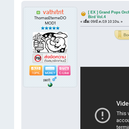
vathitrit
[ EX ] Grand Pops Orch
ThomasEtemeDO
Bird Vol.4
MOD1
«
เมื่อ:
09/มี.ค./19 10:10น. »
Bo
922
1774
เพศ: