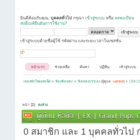
ยินดีต้อนรับคุณ,
บุคคลทั่วไป
กรุณา
เข้าสู่ระบบ
หรือ
ลงทะเบียน
ส่งอีเมล์ยืนยันการใช้งาน?
เข้าสู่ระบบด้วยชื่อผู้ใช้ รหัสผ่าน และระยะเวลาในเซสชั่น
หน้าแรก
ช่วยเหลือ
ค้นหา
ปฏิทิน
เข้าสู่ระบบ
เพลงพักใจดอทเน็ต
»
ห้องฟังเพลง 
»
ฟังเพลงบรรเลง
(ผู้ดูแล:
vathitrit
) »
[ EX ] 
หน้า: [
1
]
ลงล่าง
ผู้เขียน
หัวข้อ: [ EX ] Grand Pops O
ครั้ง)
0 สมาชิก และ 1 บุคคลทั่วไป กำ